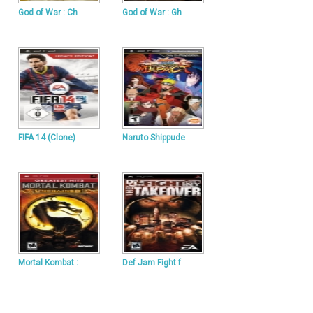
God of War : Ch
God of War : Gh
FIFA 14 (Clone)
Naruto Shippude
Mortal Kombat :
Def Jam Fight f