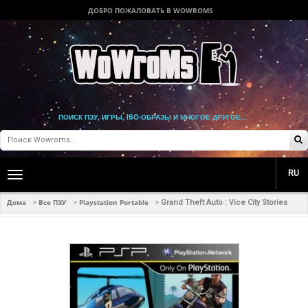
ДОБРО ПОЖАЛОВАТЬ В WOWROMS
ПОИСК ПЗУ, ИГРЫ, ISO-ОБРАЗЫ И МНОГОЕ ДРУГОЕ...
RU
Toggle
main
navigation
Дома
Все ПЗУ
Playstation Portable
>
>
>
Grand Theft Auto : Vice City Stories