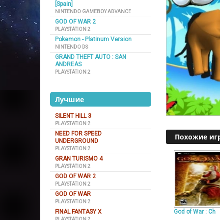
[Spain]
NINTENDO GAMEBOY ADVANCE
GOD OF WAR 2
PLAYSTATION 2
Pokemon - Platinum Version
NINTENDO DS
GRAND THEFT AUTO : SAN
ANDREAS
PLAYSTATION 2
Лучшие
SILENT HILL 3
PLAYSTATION 2
NEED FOR SPEED
Похожие иг
UNDERGROUND
PLAYSTATION 2
GRAN TURISMO 4
PLAYSTATION 2
GOD OF WAR 2
PLAYSTATION 2
GOD OF WAR
PLAYSTATION 2
God of War : Ch
FINAL FANTASY X
PLAYSTATION 2