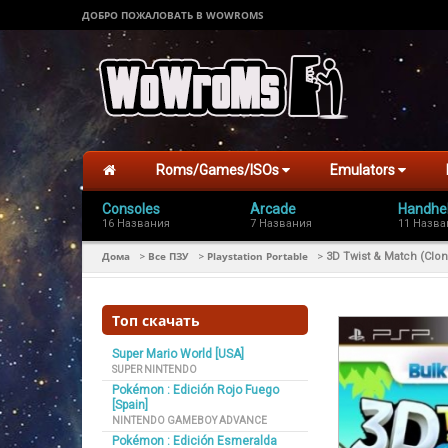
ДОБРО ПОЖАЛОВАТЬ В WOWROMS
Roms/Games/ISOs
Emulators
Consoles
Arcade
Handhe
16 Названия
7 Названия
11 Назва
Дома
Все ПЗУ
Playstation Portable
>
>
>
3D Twist & Match (Clon
Топ скачать
Super Mario World [USA]
SUPER NINTENDO
Pokémon : Edición Rojo Fuego
[Spain]
NINTENDO GAMEBOY ADVANCE
Pokémon : Edición Esmeralda