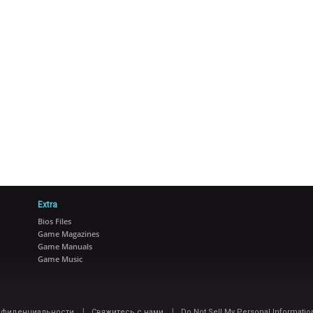
Extra
Bios Files
Game Magazines
Game Manuals
Game Music
|
|
нфиденциальности
Свяжитесь с нами
Do Not Sell My Personal Informatio