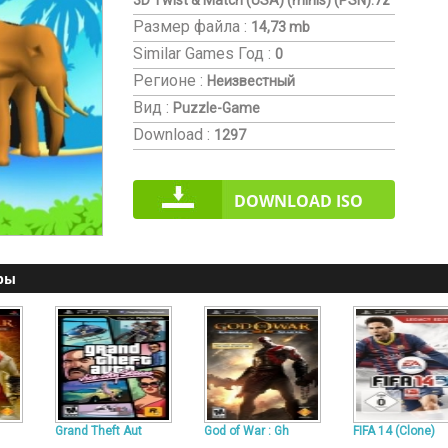
3D Twist & Match (USA) (minis) (PSN).7z
Размер файла :
14,73 mb
Similar Games
Год :
0
Регионе :
Неизвестный
Вид :
Puzzle-Game
Download :
1297
DOWNLOAD ISO
ры
Grand Theft Aut
God of War : Gh
FIFA 14 (Clone)