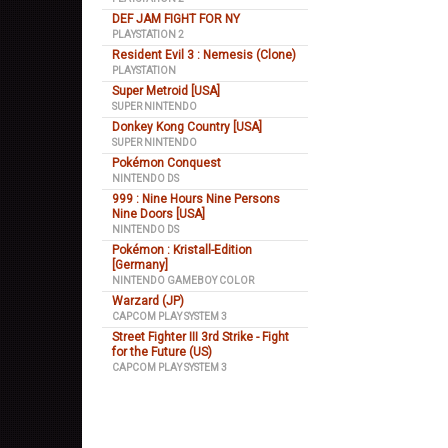
DEF JAM FIGHT FOR NY
PLAYSTATION 2
Resident Evil 3 : Nemesis (Clone)
PLAYSTATION
Super Metroid [USA]
SUPER NINTENDO
Donkey Kong Country [USA]
SUPER NINTENDO
Pokémon Conquest
NINTENDO DS
999 : Nine Hours Nine Persons
Nine Doors [USA]
NINTENDO DS
Pokémon : Kristall-Edition
[Germany]
NINTENDO GAMEBOY COLOR
Warzard (JP)
CAPCOM PLAY SYSTEM 3
Street Fighter III 3rd Strike - Fight
for the Future (US)
CAPCOM PLAY SYSTEM 3