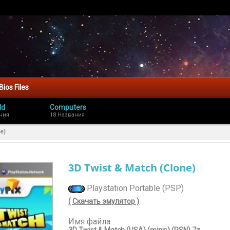
Bios Files
ld
Computers
ния
18 Названия
e)
3D Twist & Match (Clone)
Playstation Portable (PSP)
( Скачать эмулятор )
Имя файла