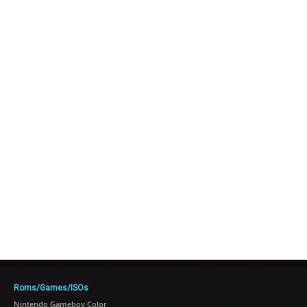
Roms/Games/ISOs
Nintendo Gameboy Color