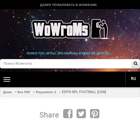
ДОБРО ПОЖАЛОВАТЬ В WOWROMS
ПОИСК ПЗУ, ИГРЫ, ISO-ОБРАЗЫ И МНОГОЕ ДРУГОЕ...
RU
Toggle
main
navigation
Дома
Все ПЗУ
Playstation 2
>
>
>
ESPN NFL FOOTBALL [USA]
Share