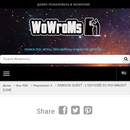
ДОБРО ПОЖАЛОВАТЬ В WOWROMS
ПОИСК ПЗУ, ИГРЫ, ISO-ОБРАЗЫ И МНОГОЕ ДРУГОЕ...
RU
Toggle
main
navigation
Дома
Все ПЗУ
Playstation 2
>
>
>
DRAGON QUEST : L'ODYSSÉE DU ROI MAUDIT
[USA]
Share