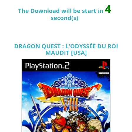
4
The Download will be start in
second(s)
DRAGON QUEST : L'ODYSSÉE DU ROI
MAUDIT [USA]