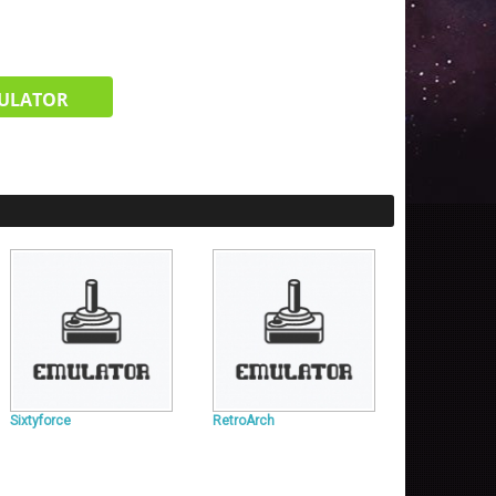
ULATOR
Sixtyforce
RetroArch