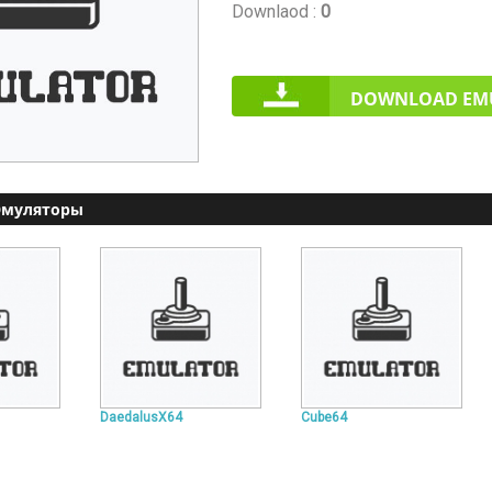
Downlaod :
0
DOWNLOAD EM
Эмуляторы
DaedalusX64
Cube64