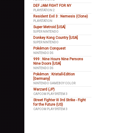
DEF JAM FIGHT FOR NY
PLAYSTATION 2
Resident Evil 3 : Nemesis (Clone)
PLAYSTATION
Super Metroid [USA]
SUPER NINTENDO
Donkey Kong Country [USA]
SUPER NINTENDO
Pokémon Conquest
NINTENDO DS
999 : Nine Hours Nine Persons
Nine Doors [USA]
NINTENDO DS
Pokémon : Kristall-Edition
[Germany]
NINTENDO GAMEBOY COLOR
Warzard (JP)
CAPCOM PLAY SYSTEM 3
Street Fighter III 3rd Strike - Fight
for the Future (US)
CAPCOM PLAY SYSTEM 3