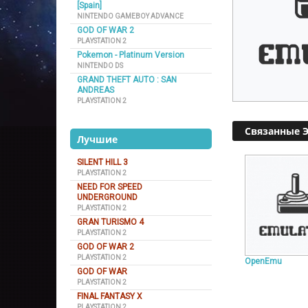
[Spain]
NINTENDO GAMEBOY ADVANCE
GOD OF WAR 2
PLAYSTATION 2
Pokemon - Platinum Version
NINTENDO DS
GRAND THEFT AUTO : SAN
ANDREAS
PLAYSTATION 2
Связанные 
Лучшие
SILENT HILL 3
PLAYSTATION 2
NEED FOR SPEED
UNDERGROUND
PLAYSTATION 2
GRAN TURISMO 4
PLAYSTATION 2
GOD OF WAR 2
PLAYSTATION 2
OpenEmu
GOD OF WAR
PLAYSTATION 2
FINAL FANTASY X
PLAYSTATION 2