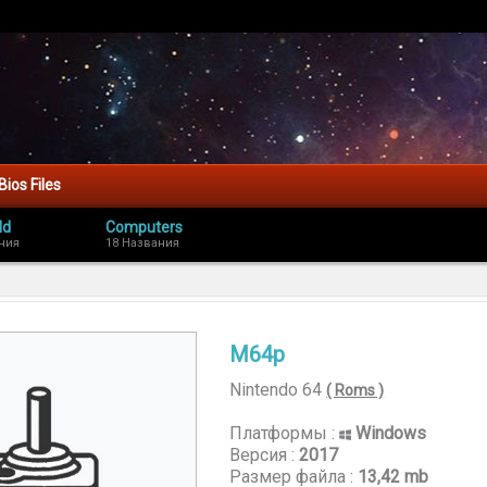
Bios Files
ld
Computers
ния
18 Названия
M64p
Nintendo 64
( Roms )
Платформы :
Windows
Версия :
2017
Размер файла :
13,42 mb