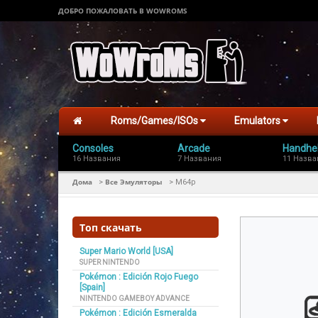
ДОБРО ПОЖАЛОВАТЬ В WOWROMS
Roms/Games/ISOs
Emulators
Consoles
Arcade
Handhe
16 Названия
7 Названия
11 Назва
Дома
Все Эмуляторы
>
>
M64p
Топ скачать
Super Mario World [USA]
SUPER NINTENDO
Pokémon : Edición Rojo Fuego
[Spain]
NINTENDO GAMEBOY ADVANCE
Pokémon : Edición Esmeralda