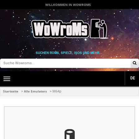
WILLKOMMEN IN WOWROMS
SUCHEN ROMS, SPIELE, ISOS UND MEHR...
DE
Toggle
main
navigation
Startseite
Alle Emulators
>
>
M64p