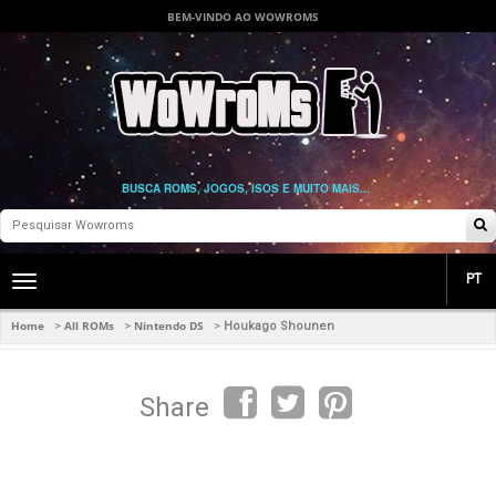
BEM-VINDO AO WOWROMS
BUSCA ROMS, JOGOS, ISOS E MUITO MAIS...
PT
Toggle
main
navigation
Home
All ROMs
Nintendo DS
>
>
>
Houkago Shounen
Share