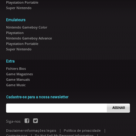
Playstation Portable
Super Nintendo
Emulateurs
Nintendo Gameboy Color
Playstation
Nintendo Gameboy Advance
Playstation Portable
Super Nintendo
Extra
Fichiers Bios
Game Magazines
Game Manuals
Game Music
Cadastre-se para a nossa newsletter
ASSINAR
Siga-nos
|
|
Disclaimer-informações legais
Política de privacidade
|
|
Contacte-nos
Do Not Sell My Personal Information