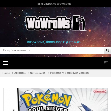
BEM-VINDO AO WOWROMS
BUSCA ROMS, JOGOS, ISOS E MUITO MAIS...
PT
Toggle
main
navigation
Home
All ROMs
Nintendo DS
>
>
>
Pokémon: SoulSilver Version