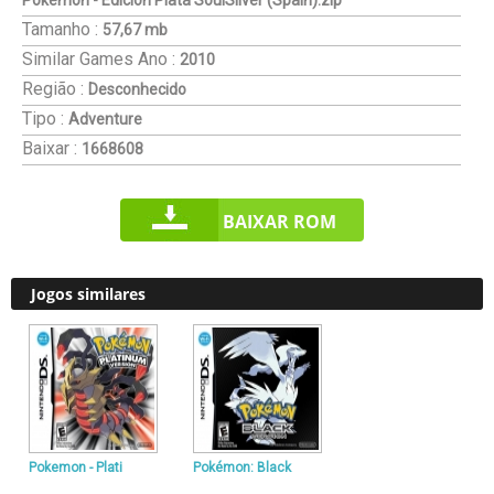
Pokemon - Edicion Plata SoulSilver (Spain).zip
Tamanho :
57,67 mb
Similar Games
Ano :
2010
Região :
Desconhecido
Tipo :
Adventure
Baixar :
1668608
BAIXAR ROM
Jogos similares
Pokemon - Plati
Pokémon: Black