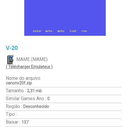
V-20
MAME (MAME)
( Télécharger Emulateur )
Nome do arquivo
canonv20f.zip
Tamanho :
2,31 mb
Similar Games
Ano :
0
Região :
Desconhecido
Tipo :
Baixar :
137