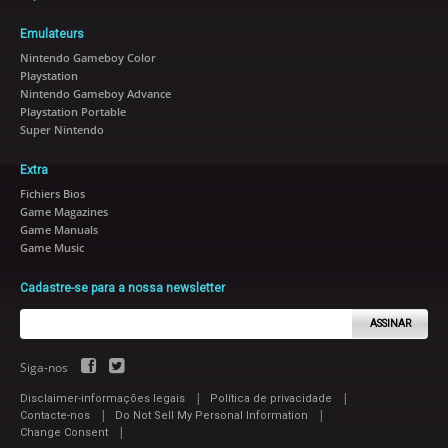
Emulateurs
Nintendo Gameboy Color
Playstation
Nintendo Gameboy Advance
Playstation Portable
Super Nintendo
Extra
Fichiers Bios
Game Magazines
Game Manuals
Game Music
Cadastre-se para a nossa newsletter
ASSINAR
Siga-nos
|
|
Disclaimer-informações legais
Política de privacidade
|
|
Contacte-nos
Do Not Sell My Personal Information
|
Change Consent