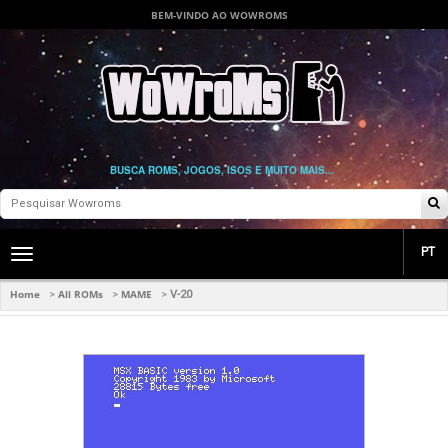
BEM-VINDO AO WOWROMS
BUSCA ROMS, JOGOS, ISOS E MUITO MAIS...
PT
Toggle
main
navigation
Home
All ROMs
MAME
>
>
>
V-20