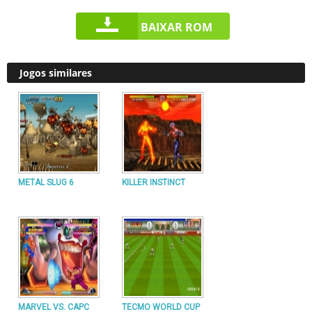
BAIXAR ROM
Jogos similares
METAL SLUG 6
KILLER INSTINCT
MARVEL VS. CAPC
TECMO WORLD CUP