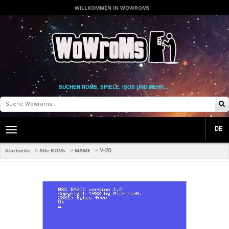
WILLKOMMEN IN WOWROMS
SUCHEN ROMS, SPIELE, ISOS UND MEHR...
DE
Toggle
main
navigation
Startseite
Alle ROMs
MAME
>
>
>
V-20