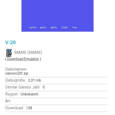
V-20
MAME (MAME)
( Download Emulator )
Dateinamen
canonv20f.zip
Dateigröße :
2,31 mb
Similar Games
Jahr :
0
Region :
Unbekannt
Art :
Download :
138