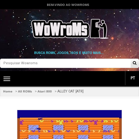
BEM-VINDO AO WOWROMS
BUSCA ROMS, JOGOS, ISOS E MUITO MAIS...
PT
Toggle
main
navigation
Home
All ROMs
Atari 800
>
>
>
ALLEY CAT [ATR]