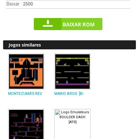
Baixar :
2500
BAIXAR ROM
Jogos similares
MONTEZUMA'S REV
MARIO BROS. [BI