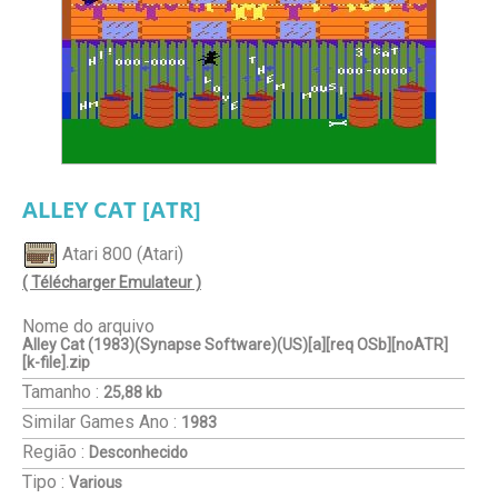
ALLEY CAT [ATR]
Atari 800 (Atari)
( Télécharger Emulateur )
Nome do arquivo
Alley Cat (1983)(Synapse Software)(US)[a][req OSb][noATR]
[k-file].zip
Tamanho :
25,88 kb
Similar Games
Ano :
1983
Região :
Desconhecido
Tipo :
Various