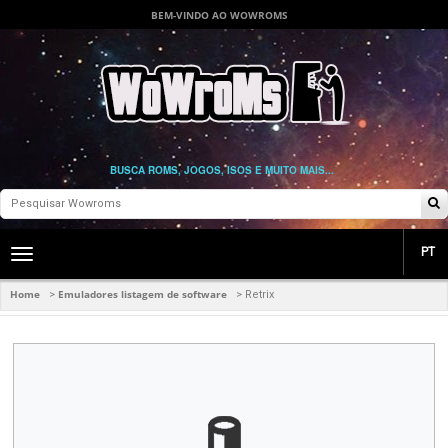
BEM-VINDO AO WOWROMS
BUSCA ROMS, JOGOS, ISOS E MUITO MAIS...
PT
Toggle
main
navigation
Home
Emuladores listagem de software
>
>
Retrix