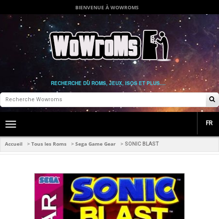
BIENVENUE À WOWROMS
RECHERCHE DU ROMS, JEUX, ISOS ET PLUS....
FR
Toggle
main
navigation
Accueil
Tous les Roms
Sega Game Gear
>
>
>
SONIC BLAST