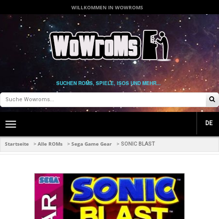
WILLKOMMEN IN WOWROMS
SUCHEN ROMS, SPIELE, ISOS UND MEHR...
DE
Toggle
main
navigation
Startseite
Alle ROMs
Sega Game Gear
>
>
>
SONIC BLAST