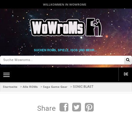
WILLKOMMEN IN WOWROMS
SUCHEN ROMS, SPIELE, ISOS UND MEHR...
DE
Toggle
main
navigation
Startseite
Alle ROMs
Sega Game Gear
>
>
>
SONIC BLAST
Share