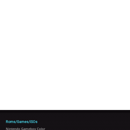
Roms/Games/ISOs
Nintendo Gameboy Color