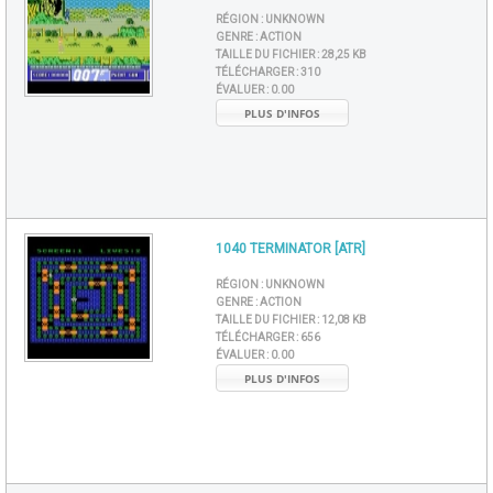
RÉGION :
UNKNOWN
GENRE :
ACTION
TAILLE DU FICHIER :
28,25 KB
TÉLÉCHARGER :
310
ÉVALUER :
0.00
PLUS D'INFOS
1040 TERMINATOR [ATR]
RÉGION :
UNKNOWN
GENRE :
ACTION
TAILLE DU FICHIER :
12,08 KB
TÉLÉCHARGER :
656
ÉVALUER :
0.00
PLUS D'INFOS