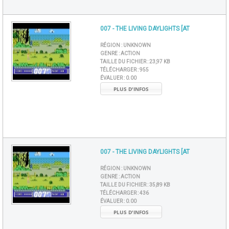
007 - THE LIVING DAYLIGHTS [AT
RÉGION :
UNKNOWN
GENRE :
ACTION
TAILLE DU FICHIER :
23,97 KB
TÉLÉCHARGER :
955
ÉVALUER :
0.00
PLUS D'INFOS
007 - THE LIVING DAYLIGHTS [AT
RÉGION :
UNKNOWN
GENRE :
ACTION
TAILLE DU FICHIER :
35,89 KB
TÉLÉCHARGER :
436
ÉVALUER :
0.00
PLUS D'INFOS