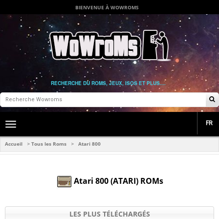
BIENVENUE À WOWROMS
RECHERCHE DU ROMS, JEUX, ISOS ET PLUS....
FR
Toggle
main
navigation
Accueil
Tous les Roms
Atari 800
>
>
Atari 800 (ATARI) ROMs
LES PLUS TÉLÉCHARGÉS