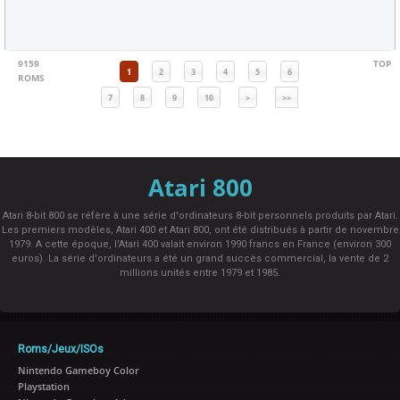
9159
TOP
1
2
3
4
5
6
ROMS
7
8
9
10
>
>>
Atari 800
Atari 8-bit 800 se réfère à une série d'ordinateurs 8-bit personnels produits par Atari.
Les premiers modèles, Atari 400 et Atari 800, ont été distribués à partir de novembre
1979. A cette époque, l'Atari 400 valait environ 1990 francs en France (environ 300
euros). La série d'ordinateurs a été un grand succès commercial, la vente de 2
millions unités entre 1979 et 1985.
Roms/Jeux/ISOs
Nintendo Gameboy Color
Playstation