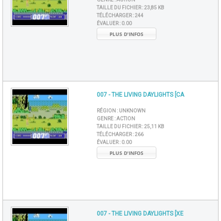
TAILLE DU FICHIER :
23,85 KB
TÉLÉCHARGER :
244
ÉVALUER :
0.00
PLUS D'INFOS
007 - THE LIVING DAYLIGHTS [CA
RÉGION :
UNKNOWN
GENRE :
ACTION
TAILLE DU FICHIER :
25,11 KB
TÉLÉCHARGER :
266
ÉVALUER :
0.00
PLUS D'INFOS
007 - THE LIVING DAYLIGHTS [XE