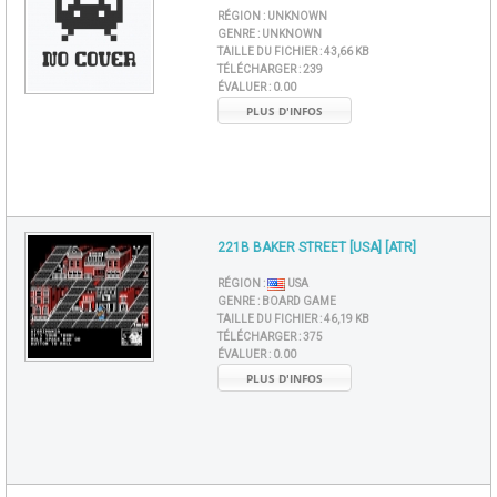
RÉGION :
UNKNOWN
GENRE :
UNKNOWN
TAILLE DU FICHIER :
43,66 KB
TÉLÉCHARGER :
239
ÉVALUER :
0.00
PLUS D'INFOS
221B BAKER STREET [USA] [ATR]
RÉGION :
USA
GENRE :
BOARD GAME
TAILLE DU FICHIER :
46,19 KB
TÉLÉCHARGER :
375
ÉVALUER :
0.00
PLUS D'INFOS