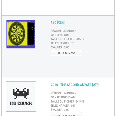
180 [XEX]
RÉGION :
UNKNOWN
GENRE :
SPORTS
TAILLE DU FICHIER :
20,53 KB
TÉLÉCHARGER :
313
ÉVALUER :
0.00
PLUS D'INFOS
2010 - THE SECOND ODYSEE [ATR]
RÉGION :
UNKNOWN
GENRE :
UNKNOWN
TAILLE DU FICHIER :
34,3 KB
TÉLÉCHARGER :
167
ÉVALUER :
0.00
PLUS D'INFOS