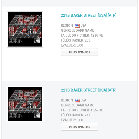
221B BAKER STREET [USA] [ATR]
RÉGION :
USA
GENRE :
BOARD GAME
TAILLE DU FICHIER :
42,97 KB
TÉLÉCHARGER :
236
ÉVALUER :
0.00
PLUS D'INFOS
221B BAKER STREET [USA] [ATR]
RÉGION :
USA
GENRE :
BOARD GAME
TAILLE DU FICHIER :
46,57 KB
TÉLÉCHARGER :
217
ÉVALUER :
0.00
PLUS D'INFOS