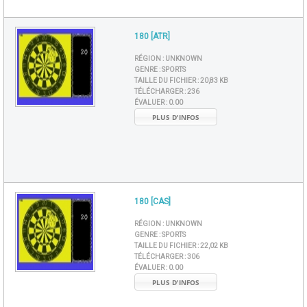
180 [ATR]
RÉGION :
UNKNOWN
GENRE :
SPORTS
TAILLE DU FICHIER :
20,83 KB
TÉLÉCHARGER :
236
ÉVALUER :
0.00
PLUS D'INFOS
180 [CAS]
RÉGION :
UNKNOWN
GENRE :
SPORTS
TAILLE DU FICHIER :
22,02 KB
TÉLÉCHARGER :
306
ÉVALUER :
0.00
PLUS D'INFOS