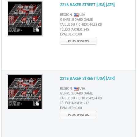
221B BAKER STREET [USA] [ATR]
RÉGION :
USA
GENRE :
BOARD GAME
TAILLE DU FICHIER :
46,22 KB
TÉLÉCHARGER :
245
ÉVALUER :
0.00
PLUS D'INFOS
221B BAKER STREET [USA] [ATR]
RÉGION :
USA
GENRE :
BOARD GAME
TAILLE DU FICHIER :
42,94 KB
TÉLÉCHARGER :
217
ÉVALUER :
0.00
PLUS D'INFOS