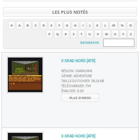
LES PLUS NOTÉS
#
A
B
C
D
E
F
G
H
I
J
K
L
M
N
O
P
Q
R
S
T
U
V
W
X
Y
Z
RECHERCHE
0 GRAD NORD [ATR]
RÉGION :
UNKNOWN
GENRE :
ADVENTURE
TAILLE DU FICHIER :
58,26 KB
TÉLÉCHARGER :
794
ÉVALUER :
0.00
PLUS D'INFOS
0 GRAD NORD [ATR]