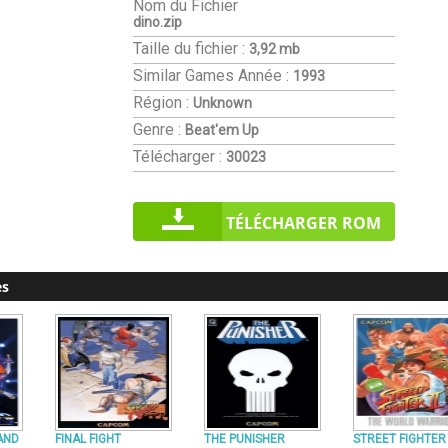
Nom du Fichier
dino.zip
Taille du fichier :
3,92 mb
Similar Games
Année :
1993
Région :
Unknown
Genre :
Beat'em Up
Télécharger :
30023
TÉLÉCHARGER ROM
es
AND
FINAL FIGHT
THE PUNISHER
STREET FIGHTER