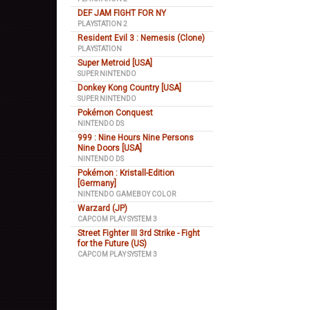
DEF JAM FIGHT FOR NY
PLAYSTATION 2
Resident Evil 3 : Nemesis (Clone)
PLAYSTATION
Super Metroid [USA]
SUPER NINTENDO
Donkey Kong Country [USA]
SUPER NINTENDO
Pokémon Conquest
NINTENDO DS
999 : Nine Hours Nine Persons
Nine Doors [USA]
NINTENDO DS
Pokémon : Kristall-Edition
[Germany]
NINTENDO GAMEBOY COLOR
Warzard (JP)
CAPCOM PLAY SYSTEM 3
Street Fighter III 3rd Strike - Fight
for the Future (US)
CAPCOM PLAY SYSTEM 3