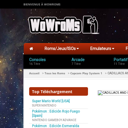
BIENVENUE À WOWROMS
Roms/Jeux/ISOs
Emulateurs
F
Consoles
Arcade
Portatif
16 Titre
7 Titre
11 Titre
Accueil
Tous les Roms
Capcom Play System 1
>
>
>
CADILLACS A
Top Téléchargement
Super Mario World [USA]
SUPER NINTENDO
Pokémon : Edición Rojo Fuego
[Spain]
NINTENDO GAMEBOY ADVANCE
Pokémon : Edición Esmeralda