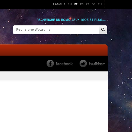
LANGUE
EN
FR
ES
PT
DE
RU
RECHERCHE DU ROMS, JEUX, ISOS ET PLUS....