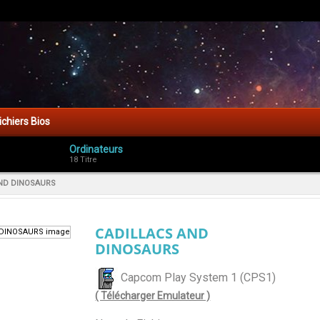
ichiers Bios
Ordinateurs
18 Titre
ND DINOSAURS
CADILLACS AND
DINOSAURS
Capcom Play System 1 (CPS1)
( Télécharger Emulateur )