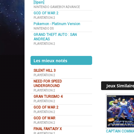
[Spain]
NINTENDO GAMEBOY ADVANCE
GOD OF WAR 2
PLAYSTATION 2
Pokemon - Platinum Version
NINTENDO DS
GRAND THEFT AUTO : SAN
ANDREAS
PLAYSTATION 2
Les mieux notés
SILENT HILL 3
PLAYSTATION 2
NEED FOR SPEED
Jeux Similair
UNDERGROUND
PLAYSTATION 2
GRAN TURISMO 4
PLAYSTATION 2
GOD OF WAR 2
PLAYSTATION 2
GOD OF WAR
PLAYSTATION 2
FINAL FANTASY X
CAPTAIN COMM
PLAYSTATION 2