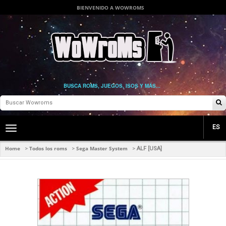
BIENVENIDO A WOWROMS
BUSCA ROMS, JUEGOS, ISOS Y MÁS...
ES
Toggle
main
navigation
Home
Todos los roms
Sega Master System
>
>
>
ALF [USA]