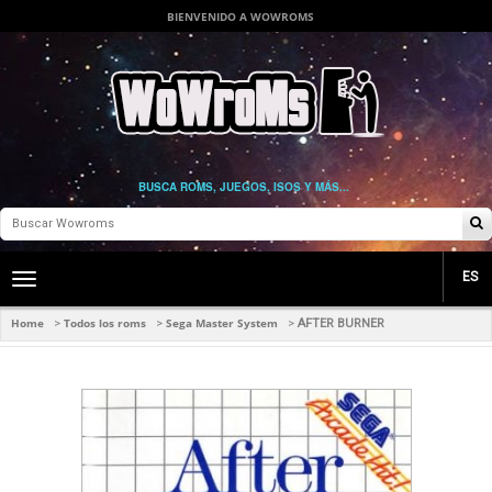
BIENVENIDO A WOWROMS
BUSCA ROMS, JUEGOS, ISOS Y MÁS...
ES
Toggle
main
navigation
Home
Todos los roms
Sega Master System
>
>
>
AFTER BURNER