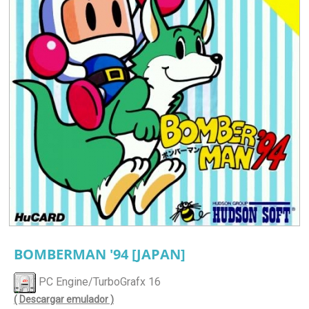
BOMBERMAN '94 [JAPAN]
PC Engine/TurboGrafx 16
( Descargar emulador )