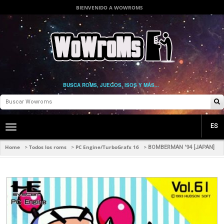
BIENVENIDO A WOWROMS
BUSCA ROMS, JUEGOS, ISOS Y MÁS...
ES
Toggle
main
navigation
Home
Todos los roms
PC Engine/TurboGrafx 16
>
>
>
BOMBERMAN '94 [JAPAN]