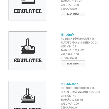
TAMAÑO :
1,06 MB
VALORAR :
0.00
DESCARGA :
0
MÁS INFO
NitroGrafx
PC ENGINE/TURBOGRAFX 16
PLATAFORMA :
NINTENDO DS
VERSIÓN :
0.7
TAMAÑO :
128,61 KB
VALORAR :
0.00
DESCARGA :
0
MÁS INFO
PCEAdvance
PC ENGINE/TURBOGRAFX 16
PLATAFORMA :
NINTENDO GBA
VERSIÓN :
7.5
TAMAÑO :
23,25 KB
VALORAR :
0.00
DESCARGA :
0