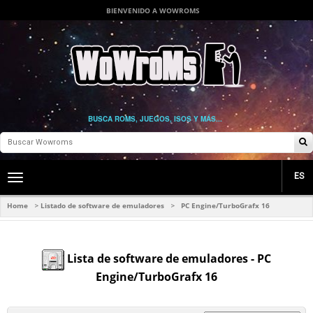
BIENVENIDO A WOWROMS
BUSCA ROMS, JUEGOS, ISOS Y MÁS...
ES
Toggle
main
navigation
Home
Listado de software de emuladores
PC Engine/TurboGrafx 16
>
>
Lista de software de emuladores - PC
Engine/TurboGrafx 16