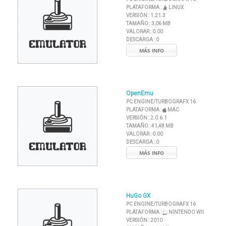
PLATAFORMA :
LINUX
VERSIÓN :
1.21.3
TAMAÑO :
3,06 MB
VALORAR :
0.00
DESCARGA :
0
MÁS INFO
OpenEmu
PC ENGINE/TURBOGRAFX 16
PLATAFORMA :
MAC
VERSIÓN :
2.0.6.1
TAMAÑO :
41,48 MB
VALORAR :
0.00
DESCARGA :
0
MÁS INFO
HuGo GX
PC ENGINE/TURBOGRAFX 16
PLATAFORMA :
NINTENDO WII
VERSIÓN :
2010