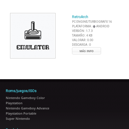
RetroArch
PC ENGINE/TURBOGRAFX 16
PLATAFORMA :
ANDROID
VERSIÓN :
1.7.3
TAMAÑO :
4 KB
VALORAR :
0.00
DESCARGA :
0
MÁS INFO
Roms/juegos/ISOs
Nintendo Gameboy Color
Playstation
Nintendo Gameboy Advance
Playstation Portable
Super Nintendo