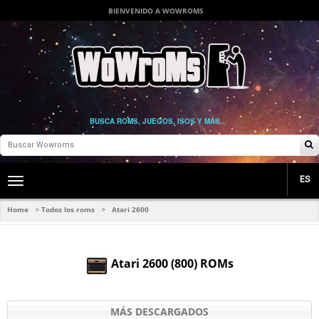
BIENVENIDO A WOWROMS
BUSCA ROMS, JUEGOS, ISOS Y MÁS...
ES
Toggle
main
navigation
Home
Todos los roms
Atari 2600
>
>
Atari 2600 (800) ROMs
MÁS DESCARGADOS