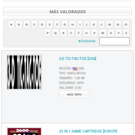
MÁS VALORADOS
#
A
B
C
D
E
F
G
H
I
J
K
L
M
N
O
P
Q
R
S
T
U
V
W
X
Y
Z
BÚSQUEDA
3-D TIC-TAC-TOE [USA]
REGIÓN :
USA
TIPO :
SIMULATION
TAMAÑO :
1,69 KB
DESCARGA :
3995
VALORAR :
0.00
MÁS INFO
32 IN 1 GAME CARTRIDGE [EUROPE