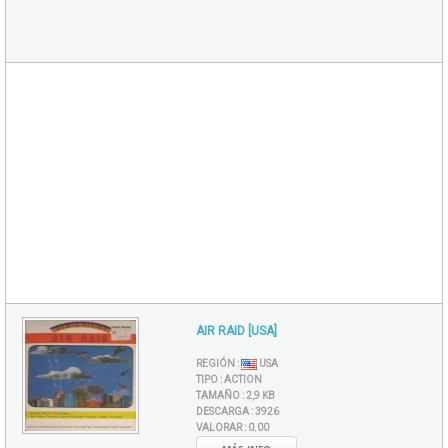
AIR RAID [USA]
REGIÓN :
USA
TIPO :
ACTION
TAMAÑO :
2,9 KB
DESCARGA :
3926
VALORAR :
0.00