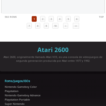
582 ROMS
TOP
1
2
3
4
5
6
7
8
9
10
>
>>
Atari 2600
Atari 2600, originalmente llamado Atari VCS, es una consola de videojuegos de
segunda generación producida por Atari entre 1977 y 1992.
Roms/juegos/ISOs
Nintendo Gameboy Color
Playstation
Nintendo Gameboy Advance
Playstation Portable
Super Nintendo