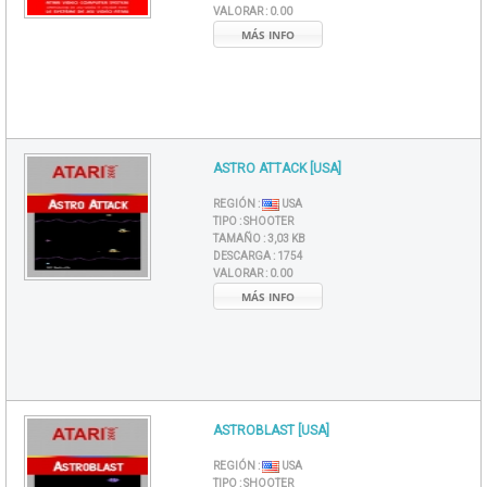
VALORAR :
0.00
MÁS INFO
ASTRO ATTACK [USA]
REGIÓN :
USA
TIPO :
SHOOTER
TAMAÑO :
3,03 KB
DESCARGA :
1754
VALORAR :
0.00
MÁS INFO
ASTROBLAST [USA]
REGIÓN :
USA
TIPO :
SHOOTER