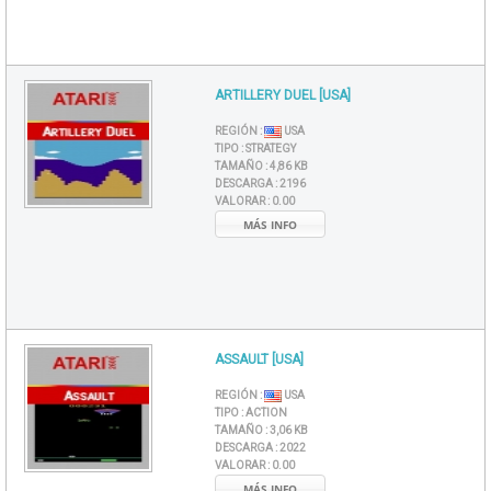
ARTILLERY DUEL [USA]
REGIÓN :
USA
TIPO :
STRATEGY
TAMAÑO :
4,86 KB
DESCARGA :
2196
VALORAR :
0.00
MÁS INFO
ASSAULT [USA]
REGIÓN :
USA
TIPO :
ACTION
TAMAÑO :
3,06 KB
DESCARGA :
2022
VALORAR :
0.00
MÁS INFO