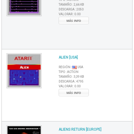
TAMAÑO :
2,66 KB
DESCARGA :
2050
VALORAR :
0.00
MÁS INFO
ALIEN [USA]
REGIÓN :
USA
TIPO :
ACTION
TAMAÑO :
3,39 KB
DESCARGA :
4795
VALORAR :
0.00
MÁS INFO
ALIENS RETURN [EUROPE]