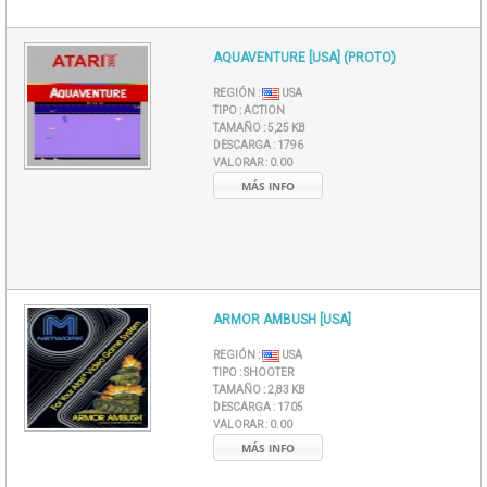
AQUAVENTURE [USA] (PROTO)
REGIÓN :
USA
TIPO :
ACTION
TAMAÑO :
5,25 KB
DESCARGA :
1796
VALORAR :
0.00
MÁS INFO
ARMOR AMBUSH [USA]
REGIÓN :
USA
TIPO :
SHOOTER
TAMAÑO :
2,83 KB
DESCARGA :
1705
VALORAR :
0.00
MÁS INFO