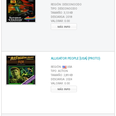
REGIÓN :
DESCONOCIDO
TIPO :
DESCONOCIDO
TAMAÑO :
3,13 KB
DESCARGA :
2018
VALORAR :
0.00
MÁS INFO
ALLIGATOR PEOPLE [USA] (PROTO)
REGIÓN :
USA
TIPO :
ACTION
TAMAÑO :
2,89 KB
DESCARGA :
2024
VALORAR :
0.00
MÁS INFO