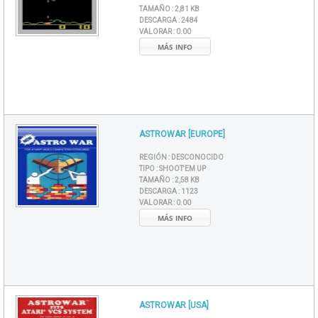
TAMAÑO :
2,81 KB
DESCARGA :
2484
VALORAR :
0.00
MÁS INFO
ASTROWAR [EUROPE]
REGIÓN :
DESCONOCIDO
TIPO :
SHOOT'EM UP
TAMAÑO :
2,58 KB
DESCARGA :
1123
VALORAR :
0.00
MÁS INFO
ASTROWAR [USA]