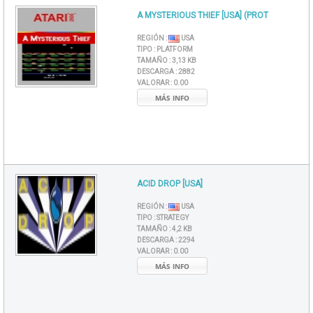
A MYSTERIOUS THIEF [USA] (PROT
REGIÓN :
USA
TIPO :
PLATFORM
TAMAÑO :
3,13 KB
DESCARGA :
2882
VALORAR :
0.00
MÁS INFO
ACID DROP [USA]
REGIÓN :
USA
TIPO :
STRATEGY
TAMAÑO :
4,2 KB
DESCARGA :
2294
VALORAR :
0.00
MÁS INFO