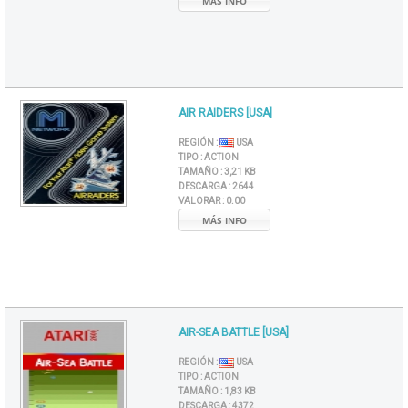
MÁS INFO
AIR RAIDERS [USA]
REGIÓN :
USA
TIPO :
ACTION
TAMAÑO :
3,21 KB
DESCARGA :
2644
VALORAR :
0.00
MÁS INFO
AIR-SEA BATTLE [USA]
REGIÓN :
USA
TIPO :
ACTION
TAMAÑO :
1,83 KB
DESCARGA :
4372