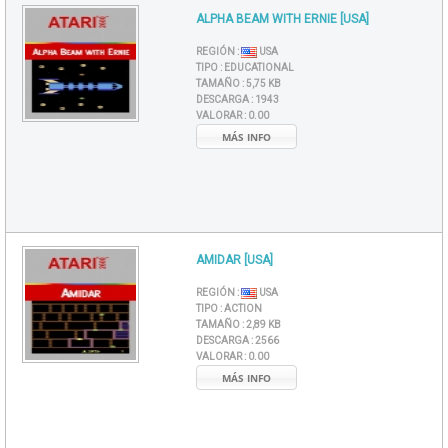
ALPHA BEAM WITH ERNIE [USA]
REGIÓN :
USA
TIPO :
EDUCATIONAL
TAMAÑO :
5,75 KB
DESCARGA :
1943
VALORAR :
0.00
MÁS INFO
AMIDAR [USA]
REGIÓN :
USA
TIPO :
ACTION
TAMAÑO :
2,89 KB
DESCARGA :
2566
VALORAR :
0.00
MÁS INFO