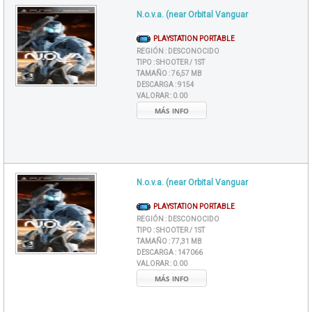
N.o.v.a. (near Orbital Vanguar
PLAYSTATION PORTABLE
REGIÓN :
DESCONOCIDO
TIPO :
SHOOTER / 1ST
TAMAÑO :
76,57 MB
DESCARGA :
9154
VALORAR :
0.00
MÁS INFO
N.o.v.a. (near Orbital Vanguar
PLAYSTATION PORTABLE
REGIÓN :
DESCONOCIDO
TIPO :
SHOOTER / 1ST
TAMAÑO :
77,31 MB
DESCARGA :
147066
VALORAR :
0.00
MÁS INFO