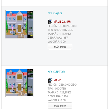
N.Y. Captor
MAME 0.139U1
REGIÓN :
DESCONOCIDO
TIPO :
SHOOTER / GUN
TAMAÑO :
117,79 KB
DESCARGA :
1387
VALORAR :
0.00
MÁS INFO
N.Y. CAPTOR
MAME
REGIÓN :
DESCONOCIDO
TIPO :
SHOOTER
TAMAÑO :
122,25 KB
DESCARGA :
1524
VALORAR :
0.00
MÁS INFO