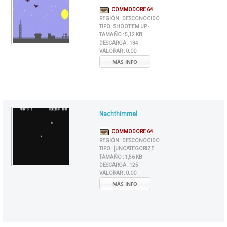
COMMODORE 64
REGIÓN :
DESCONOCIDO
TIPO :
SHOOT'EM UP -
TAMAÑO :
5,12 KB
DESCARGA :
134
VALORAR :
0.00
MÁS INFO
Nachthimmel
COMMODORE 64
REGIÓN :
DESCONOCIDO
TIPO :
[UNCATEGORIZE
TAMAÑO :
1,56 KB
DESCARGA :
125
VALORAR :
0.00
MÁS INFO