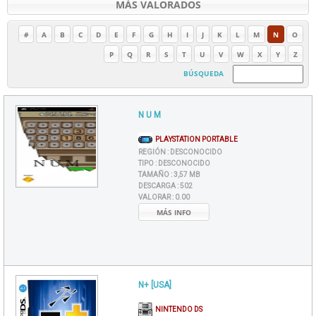
MÁS VALORADOS
#
A
B
C
D
E
F
G
H
I
J
K
L
M
N
O
P
Q
R
S
T
U
V
W
X
Y
Z
BÚSQUEDA
N U M
PLAYSTATION PORTABLE
REGIÓN :
DESCONOCIDO
TIPO :
DESCONOCIDO
TAMAÑO :
3,57 MB
DESCARGA :
502
VALORAR :
0.00
MÁS INFO
N+ [USA]
NINTENDO DS