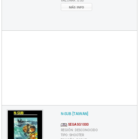
VALORAR :
0.00
MÁS INFO
N-SUB [TAIWAN]
SEGA SG1000
REGIÓN :
DESCONOCIDO
TIPO :
SHOOTER