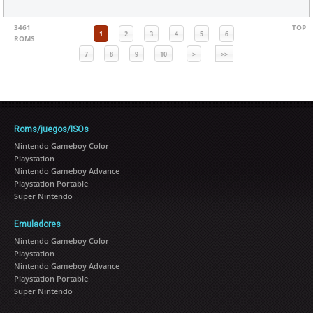
3461
TOP
1
2
3
4
5
6
ROMS
7
8
9
10
>
>>
Roms/juegos/ISOs
Nintendo Gameboy Color
Playstation
Nintendo Gameboy Advance
Playstation Portable
Super Nintendo
Emuladores
Nintendo Gameboy Color
Playstation
Nintendo Gameboy Advance
Playstation Portable
Super Nintendo