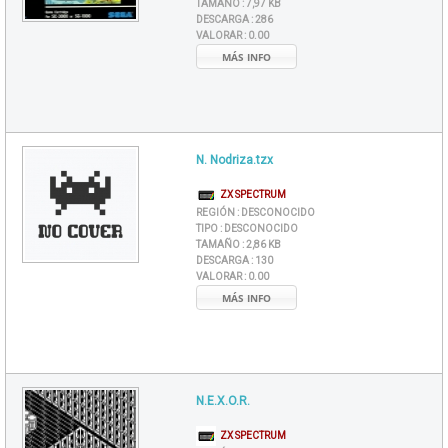
TAMAÑO :
7,97 KB
DESCARGA :
286
VALORAR :
0.00
MÁS INFO
N. Nodriza.tzx
ZX SPECTRUM
REGIÓN :
DESCONOCIDO
TIPO :
DESCONOCIDO
TAMAÑO :
2,86 KB
DESCARGA :
130
VALORAR :
0.00
MÁS INFO
N.E.X.O.R.
ZX SPECTRUM