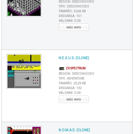
REGIÓN :
DESCONOCIDO
TIPO :
DESCONOCIDO
TAMAÑO :
20,65 KB
DESCARGA :
151
VALORAR :
0.00
MÁS INFO
N.E.X.U.S. (CLONE)
ZX SPECTRUM
REGIÓN :
DESCONOCIDO
TIPO :
ADVENTURE
TAMAÑO :
25,29 KB
DESCARGA :
132
VALORAR :
0.00
MÁS INFO
N.O.M.A.D. (CLONE)