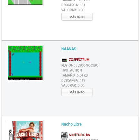
TAMAÑO :
14,79 KB
DESCARGA :
151
VALORAR :
0.00
MÁS INFO
NAANAS
ZX SPECTRUM
REGIÓN :
DESCONOCIDO
TIPO :
ACTION
TAMAÑO :
5,04 KB
DESCARGA :
119
VALORAR :
0.00
MÁS INFO
Nacho Libre
NINTENDO DS