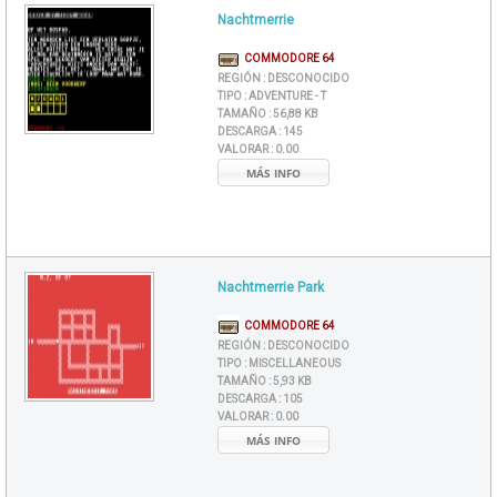
Nachtmerrie
COMMODORE 64
REGIÓN :
DESCONOCIDO
TIPO :
ADVENTURE - T
TAMAÑO :
56,88 KB
DESCARGA :
145
VALORAR :
0.00
MÁS INFO
Nachtmerrie Park
COMMODORE 64
REGIÓN :
DESCONOCIDO
TIPO :
MISCELLANEOUS
TAMAÑO :
5,93 KB
DESCARGA :
105
VALORAR :
0.00
MÁS INFO