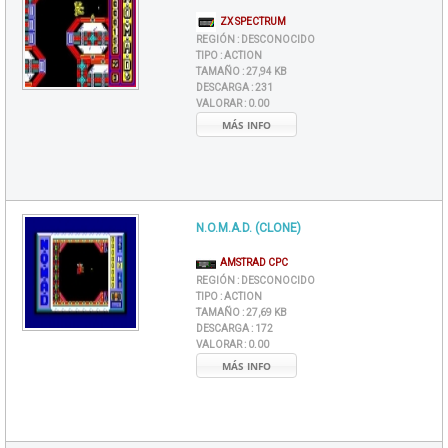
ZX SPECTRUM
REGIÓN :
DESCONOCIDO
TIPO :
ACTION
TAMAÑO :
27,94 KB
DESCARGA :
231
VALORAR :
0.00
MÁS INFO
N.O.M.A.D. (CLONE)
AMSTRAD CPC
REGIÓN :
DESCONOCIDO
TIPO :
ACTION
TAMAÑO :
27,69 KB
DESCARGA :
172
VALORAR :
0.00
MÁS INFO