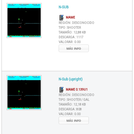
N-SUB
MAME
REGIÓN :
DESCONOCIDO
TIPO :
SHOOTER
TAMAÑO :
12,88 KB
DESCARGA :
1117
VALORAR :
0.00
MÁS INFO
N-Sub (upright)
MAME 0.139U1
REGIÓN :
DESCONOCIDO
TIPO :
SHOOTER / GAL
TAMAÑO :
12,18 KB
DESCARGA :
808
VALORAR :
0.00
MÁS INFO