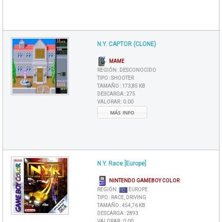
N.Y. CAPTOR (CLONE)
MAME
REGIÓN :
DESCONOCIDO
TIPO :
SHOOTER
TAMAÑO :
173,85 KB
DESCARGA :
275
VALORAR :
0.00
MÁS INFO
N.Y. Race [Europe]
NINTENDO GAMEBOY COLOR
REGIÓN :
EUROPE
TIPO :
RACE, DRIVING
TAMAÑO :
454,76 KB
DESCARGA :
2893
VALORAR :
0.00