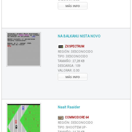
MÁS INFO
NA BALKANU NISTA NOVO
ZX SPECTRUM
REGIÓN :
DESCONOCIDO
TIPO :
DESCONOCIDO
TAMAÑO :
27,28 KB
DESCARGA :
109
VALORAR :
0.00
MÁS INFO
Naait Raaider
COMMODORE 64
REGIÓN :
DESCONOCIDO
TIPO :
SHOOT'EM UP -