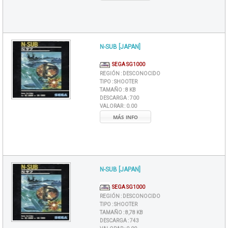
N-SUB [JAPAN]
SEGA SG1000
REGIÓN :
DESCONOCIDO
TIPO :
SHOOTER
TAMAÑO :
8 KB
DESCARGA :
700
VALORAR :
0.00
MÁS INFO
N-SUB [JAPAN]
SEGA SG1000
REGIÓN :
DESCONOCIDO
TIPO :
SHOOTER
TAMAÑO :
8,78 KB
DESCARGA :
743