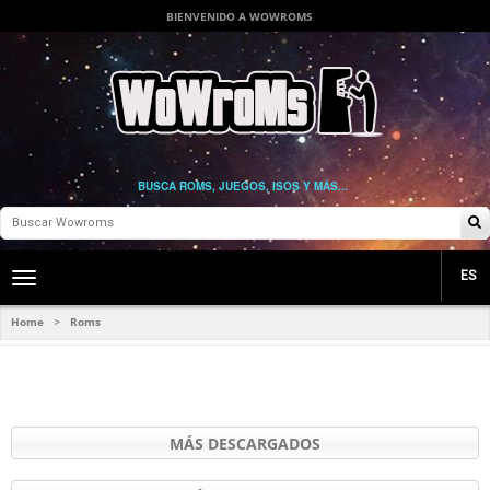
BIENVENIDO A WOWROMS
BUSCA ROMS, JUEGOS, ISOS Y MÁS...
ES
Toggle
main
navigation
Home
Roms
>
MÁS DESCARGADOS