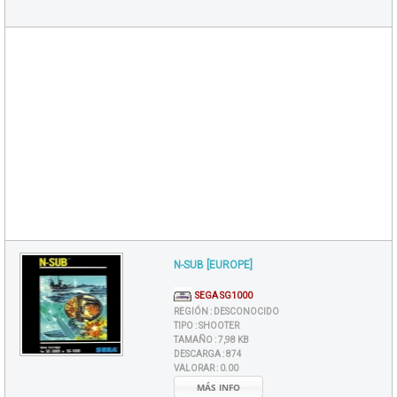
N-SUB [EUROPE]
SEGA SG1000
REGIÓN :
DESCONOCIDO
TIPO :
SHOOTER
TAMAÑO :
7,98 KB
DESCARGA :
874
VALORAR :
0.00
MÁS INFO