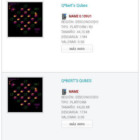
Q*bert's Qubes
MAME 0.139U1
REGIÓN :
DESCONOCIDO
TIPO :
PLATFORM / RU
TAMAÑO :
44,15 KB
DESCARGA :
1184
VALORAR :
0.00
MÁS INFO
Q*BERT'S QUBES
MAME
REGIÓN :
DESCONOCIDO
TIPO :
PLATFORM
TAMAÑO :
46,02 KB
DESCARGA :
1734
VALORAR :
0.00
MÁS INFO