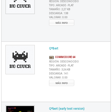
REGIÓN :
DESCONOCIDO
TIPO :
ARCADE - PLAT
TAMAÑO :
2,27 KB
DESCARGA :
138
VALORAR :
0.00
MÁS INFO
Q*Bert
COMMODORE 64
REGIÓN :
DESCONOCIDO
TIPO :
ARCADE - PLAT
TAMAÑO :
3,56 KB
DESCARGA :
141
VALORAR :
0.00
MÁS INFO
Q*bert (early test version)