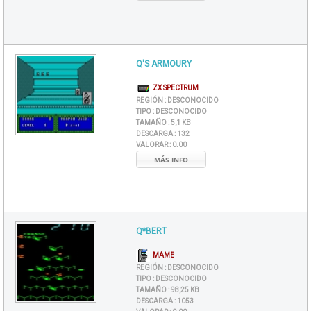
Q'S ARMOURY
ZX SPECTRUM
REGIÓN :
DESCONOCIDO
TIPO :
DESCONOCIDO
TAMAÑO :
5,1 KB
DESCARGA :
132
VALORAR :
0.00
MÁS INFO
Q*BERT
MAME
REGIÓN :
DESCONOCIDO
TIPO :
DESCONOCIDO
TAMAÑO :
98,25 KB
DESCARGA :
1053