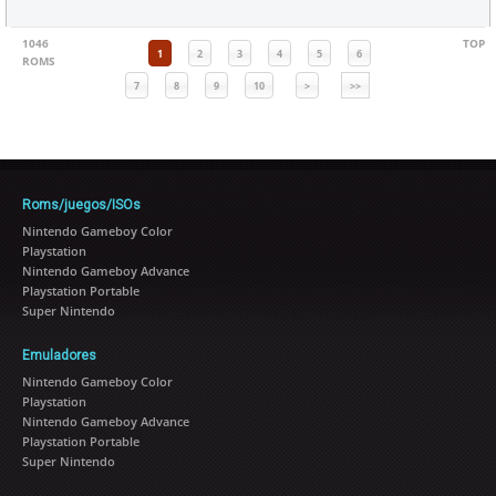
1046
TOP
1
2
3
4
5
6
ROMS
7
8
9
10
>
>>
Roms/juegos/ISOs
Nintendo Gameboy Color
Playstation
Nintendo Gameboy Advance
Playstation Portable
Super Nintendo
Emuladores
Nintendo Gameboy Color
Playstation
Nintendo Gameboy Advance
Playstation Portable
Super Nintendo