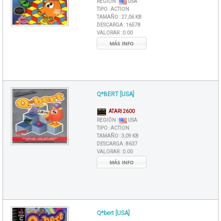
REGIÓN :
USA
TIPO :
ACTION
TAMAÑO :
27,06 KB
DESCARGA :
16578
VALORAR :
0.00
MÁS INFO
Q*BERT [USA]
ATARI 2600
REGIÓN :
USA
TIPO :
ACTION
TAMAÑO :
3,09 KB
DESCARGA :
8637
VALORAR :
0.00
MÁS INFO
Q*bert [USA]