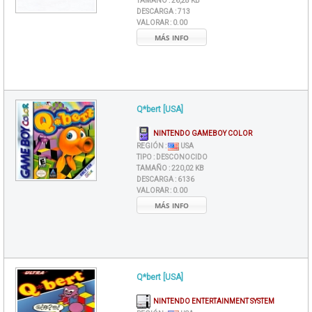
TAMAÑO :
26,28 KB
DESCARGA :
713
VALORAR :
0.00
MÁS INFO
Q*bert [USA]
NINTENDO GAMEBOY COLOR
REGIÓN :
USA
TIPO :
DESCONOCIDO
TAMAÑO :
220,02 KB
DESCARGA :
6136
VALORAR :
0.00
MÁS INFO
Q*bert [USA]
NINTENDO ENTERTAINMENT SYSTEM