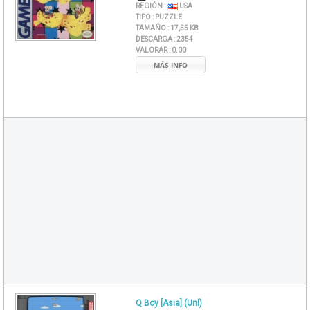
REGIÓN :
USA
TIPO :
PUZZLE
TAMAÑO :
17,55 KB
DESCARGA :
2354
VALORAR :
0.00
MÁS INFO
Q Boy [Asia] (Unl)