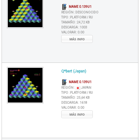
MAME 0.139U1
REGIÓN :
DESCONOCIDO
TIPO :
PLATFORM / RU
TAMAÑO :
24,72 KB
DESCARGA :
1003
VALORAR :
0.00
MÁS INFO
Q*bert (Japan)
MAME 0.139U1
REGIÓN :
JAPAN
TIPO :
PLATFORM / RU
TAMAÑO :
25,64 KB
DESCARGA :
1618
VALORAR :
0.00
MÁS INFO