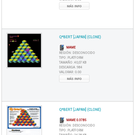
MÁS INFO
Q*BERT [JAPAN] (CLONE)
MAME
REGIÓN :
DESCONOCIDO
TIPO :
PLATFORM
TAMAÑO :
40,07 KB
DESCARGA :
984
VALORAR :
0.00
MÁS INFO
Q*BERT [JAPAN] (CLONE)
MAME 0.37B5
REGIÓN :
DESCONOCIDO
TIPO :
PLATFORM