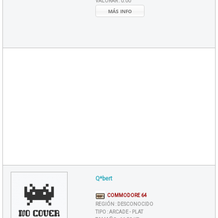
VALORAR :
0.00
MÁS INFO
Q*bert
COMMODORE 64
REGIÓN :
DESCONOCIDO
TIPO :
ARCADE - PLAT