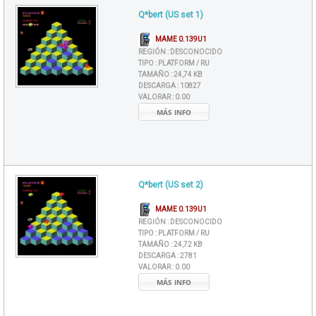
Q*bert (US set 1)
MAME 0.139U1
REGIÓN :
DESCONOCIDO
TIPO :
PLATFORM / RU
TAMAÑO :
24,74 KB
DESCARGA :
10827
VALORAR :
0.00
MÁS INFO
Q*bert (US set 2)
MAME 0.139U1
REGIÓN :
DESCONOCIDO
TIPO :
PLATFORM / RU
TAMAÑO :
24,72 KB
DESCARGA :
2781
VALORAR :
0.00
MÁS INFO