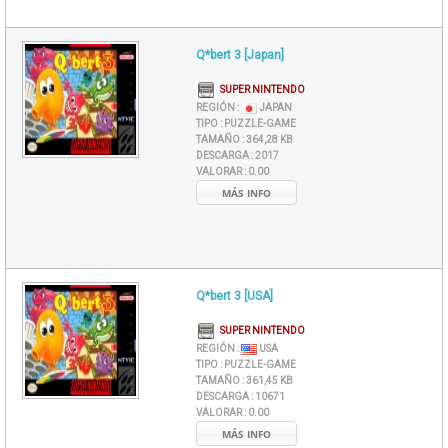
Q*bert 3 [Japan]
SUPER NINTENDO
REGIÓN :
JAPAN
TIPO :
PUZZLE-GAME
TAMAÑO :
364,28 KB
DESCARGA :
2017
VALORAR :
0.00
MÁS INFO
Q*bert 3 [USA]
SUPER NINTENDO
REGIÓN :
USA
TIPO :
PUZZLE-GAME
TAMAÑO :
361,45 KB
DESCARGA :
10671
VALORAR :
0.00
MÁS INFO