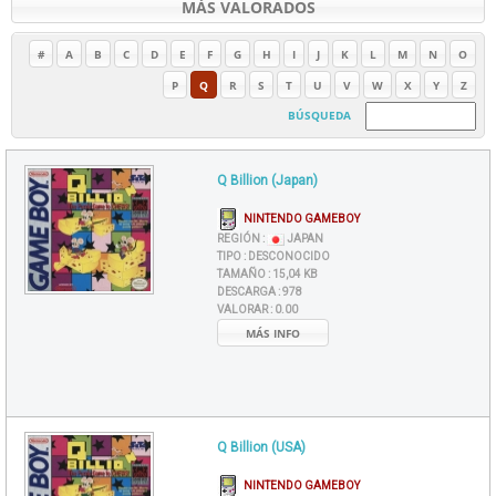
MÁS VALORADOS
#
A
B
C
D
E
F
G
H
I
J
K
L
M
N
O
P
Q
R
S
T
U
V
W
X
Y
Z
BÚSQUEDA
Q Billion (Japan)
NINTENDO GAMEBOY
REGIÓN :
JAPAN
TIPO :
DESCONOCIDO
TAMAÑO :
15,04 KB
DESCARGA :
978
VALORAR :
0.00
MÁS INFO
Q Billion (USA)
NINTENDO GAMEBOY