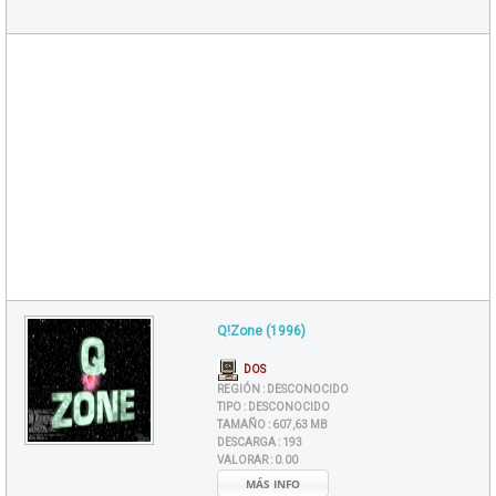
Q!Zone (1996)
DOS
REGIÓN :
DESCONOCIDO
TIPO :
DESCONOCIDO
TAMAÑO :
607,63 MB
DESCARGA :
193
VALORAR :
0.00
MÁS INFO