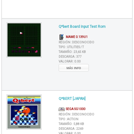
Q*bert Board Input Test Rom
MAME 0.139U1
REGIÓN :
DESCONOCIDO
TIPO :
UTILITIES / T
TAMAÑO :
23,65 KB
DESCARGA :
377
VALORAR :
0.00
MÁS INFO
Q*BERT [JAPAN]
SEGA SG1000
REGIÓN :
DESCONOCIDO
TIPO :
ACTION
TAMAÑO :
5,88 KB
DESCARGA :
2269
VALORAR :
0.00