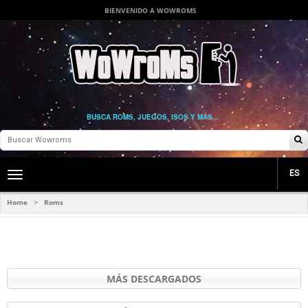
BIENVENIDO A WOWROMS
BUSCA ROMS, JUEGOS, ISOS Y MÁS...
ES
Toggle
main
navigation
Home
Roms
>
MÁS DESCARGADOS