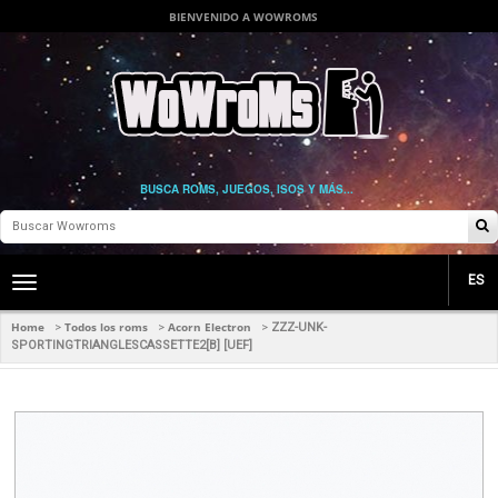
BIENVENIDO A WOWROMS
BUSCA ROMS, JUEGOS, ISOS Y MÁS...
ES
Toggle
main
navigation
Home
Todos los roms
Acorn Electron
>
>
>
ZZZ-UNK-
SPORTINGTRIANGLESCASSETTE2[B] [UEF]