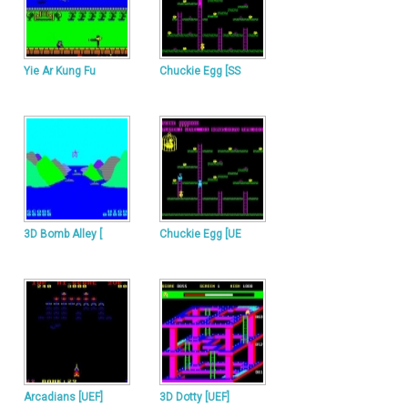
Yie Ar Kung Fu
Chuckie Egg [SS
3D Bomb Alley [
Chuckie Egg [UE
Arcadians [UEF]
3D Dotty [UEF]