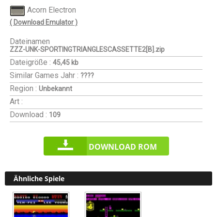
Acorn Electron
( Download Emulator )
Dateinamen
ZZZ-UNK-SPORTINGTRIANGLESCASSETTE2[B].zip
Dateigröße :
45,45 kb
Similar Games
Jahr :
????
Region :
Unbekannt
Art :
Download :
109
DOWNLOAD ROM
Ähnliche Spiele