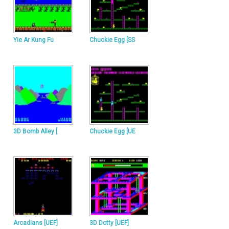
Yie Ar Kung Fu
Chuckie Egg [SS
3D Bomb Alley [
Chuckie Egg [UE
Arcadians [UEF]
3D Dotty [UEF]