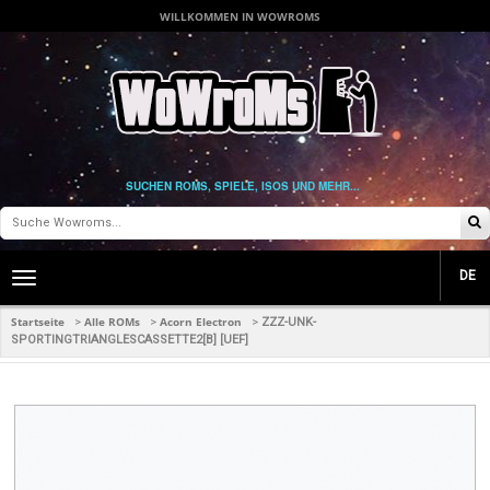
WILLKOMMEN IN WOWROMS
SUCHEN ROMS, SPIELE, ISOS UND MEHR...
DE
Toggle
main
navigation
Startseite
Alle ROMs
Acorn Electron
>
>
>
ZZZ-UNK-
SPORTINGTRIANGLESCASSETTE2[B] [UEF]