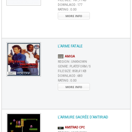
FILE SIZE :
167,11 KB
DOWNLAOD :
177
RATING :
0.00
MORE INFO
L'ARME FATALE
AMIGA
REGION :
UNKNOWN
GENRE :
PLATEFORM / S
FILE SIZE :
858,41 KB
DOWNLAOD :
683
RATING :
0.00
MORE INFO
L'ARMURE SACRÉE D'ANTIRIAD
AMSTRAD CPC