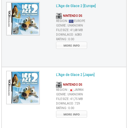
L'Age de Glace 2 [Europe]
NINTENDO DS
REGION :
EUROPE
GENRE :
UNKNOWN
FILE SIZE :
41,68 MB
DOWNLAOD :
6083
RATING :
0.00
MORE INFO
L'Age de Glace 2 [Japan]
NINTENDO DS
REGION :
JAPAN
GENRE :
UNKNOWN
FILE SIZE :
41,75 MB
DOWNLAOD :
729
RATING :
0.00
MORE INFO