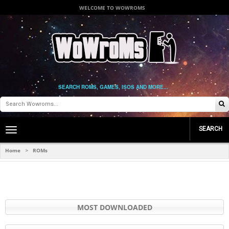
WELCOME TO WOWROMS
SEARCH ROMS, GAMES, ISOS AND MORE...
SEARCH
Toggle
main
navigation
Home
ROMs
>
MOST DOWNLOADED