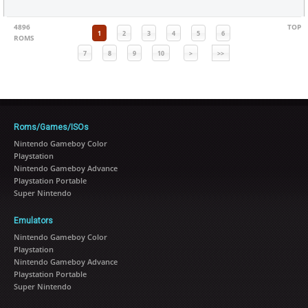
4896
TOP
1
2
3
4
5
6
ROMS
7
8
9
10
>
>>
Roms/Games/ISOs
Nintendo Gameboy Color
Playstation
Nintendo Gameboy Advance
Playstation Portable
Super Nintendo
Emulators
Nintendo Gameboy Color
Playstation
Nintendo Gameboy Advance
Playstation Portable
Super Nintendo