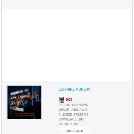
L'AFFAIRE MORLOV
DOS
REGION :
UNKNOWN
GENRE :
UNKNOWN
FILE SIZE :
375,88 MB
DOWNLAOD :
285
RATING :
0.00
MORE INFO