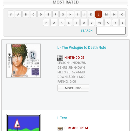
MOST RATED
#
A
B
C
D
E
F
G
H
I
J
K
L
M
N
O
P
Q
R
S
T
U
V
W
X
Y
Z
SEARCH
L - The Prologue to Death Note
NINTENDO DS
REGION :
UNKNOWN
GENRE :
UNKNOWN
FILE SIZE :
52,46 MB
DOWNLAOD :
11329
RATING :
0.00
MORE INFO
L Test
COMMODORE 64