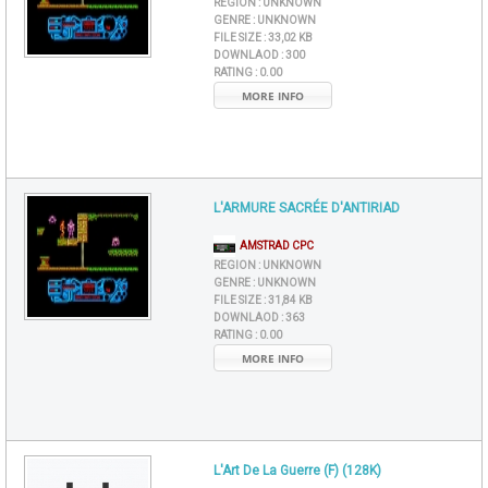
REGION :
UNKNOWN
GENRE :
UNKNOWN
FILE SIZE :
33,02 KB
DOWNLAOD :
300
RATING :
0.00
MORE INFO
L'ARMURE SACRÉE D'ANTIRIAD
AMSTRAD CPC
REGION :
UNKNOWN
GENRE :
UNKNOWN
FILE SIZE :
31,84 KB
DOWNLAOD :
363
RATING :
0.00
MORE INFO
L'Art De La Guerre (F) (128K)