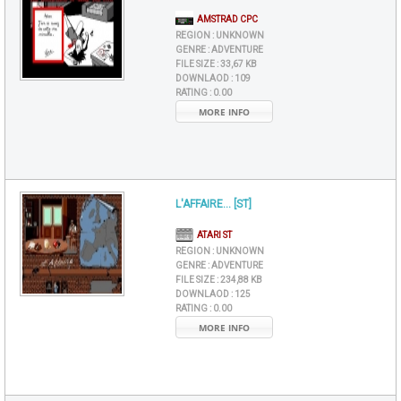
AMSTRAD CPC
REGION :
UNKNOWN
GENRE :
ADVENTURE
FILE SIZE :
33,67 KB
DOWNLAOD :
109
RATING :
0.00
MORE INFO
L'AFFAIRE... [ST]
ATARI ST
REGION :
UNKNOWN
GENRE :
ADVENTURE
FILE SIZE :
234,88 KB
DOWNLAOD :
125
RATING :
0.00
MORE INFO