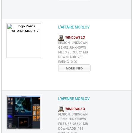
L'AFFAIRE MORLOV
WINDOWS 3.X
REGION :
UNKNOWN
GENRE :
UNKNOWN
FILE SIZE :
388,21 MB
DOWNLAOD :
256
RATING :
0.00
MORE INFO
L'AFFAIRE MORLOV
WINDOWS 3.X
REGION :
UNKNOWN
GENRE :
UNKNOWN
FILE SIZE :
388,21 MB
DOWNLAOD :
186