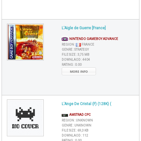
L'Aigle de Guerre [France]
NINTENDO GAMEBOY ADVANCE
REGION :
FRANCE
GENRE :
STRATEGY
FILE SIZE :
3,75 MB
DOWNLAOD :
4404
RATING :
0.00
MORE INFO
L'Ange De Cristal (F) (128K) (
AMSTRAD CPC
REGION :
UNKNOWN
GENRE :
UNKNOWN
FILE SIZE :
69,3 KB
DOWNLAOD :
112
RATING :
0.00