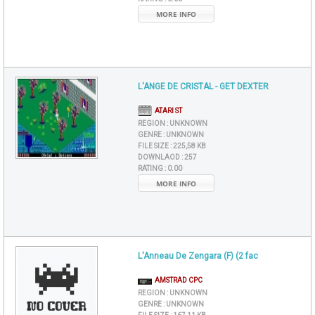
MORE INFO
L'ANGE DE CRISTAL - GET DEXTER
ATARI ST
REGION :
UNKNOWN
GENRE :
UNKNOWN
FILE SIZE :
225,58 KB
DOWNLAOD :
257
RATING :
0.00
MORE INFO
L'Anneau De Zengara (F) (2 fac
AMSTRAD CPC
REGION :
UNKNOWN
GENRE :
UNKNOWN