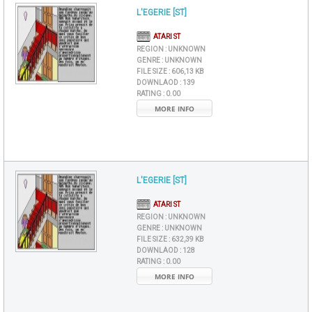
L'EGERIE [ST]
ATARI ST
REGION :
UNKNOWN
GENRE :
UNKNOWN
FILE SIZE :
606,13 KB
DOWNLAOD :
139
RATING :
0.00
MORE INFO
L'EGERIE [ST]
ATARI ST
REGION :
UNKNOWN
GENRE :
UNKNOWN
FILE SIZE :
632,39 KB
DOWNLAOD :
128
RATING :
0.00
MORE INFO