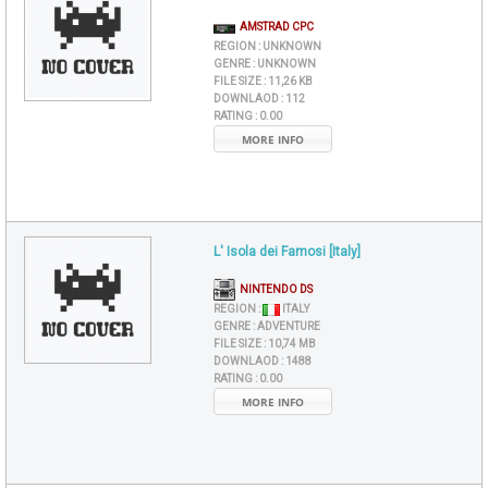
AMSTRAD CPC
REGION :
UNKNOWN
GENRE :
UNKNOWN
FILE SIZE :
11,26 KB
DOWNLAOD :
112
RATING :
0.00
MORE INFO
L' Isola dei Famosi [Italy]
NINTENDO DS
REGION :
ITALY
GENRE :
ADVENTURE
FILE SIZE :
10,74 MB
DOWNLAOD :
1488
RATING :
0.00
MORE INFO