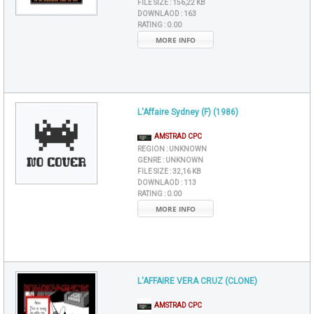
FILE SIZE :
156,22 KB
DOWNLAOD :
163
RATING :
0.00
MORE INFO
L'Affaire Sydney (F) (1986)
AMSTRAD CPC
REGION :
UNKNOWN
GENRE :
UNKNOWN
FILE SIZE :
32,16 KB
DOWNLAOD :
113
RATING :
0.00
MORE INFO
L'AFFAIRE VERA CRUZ (CLONE)
AMSTRAD CPC