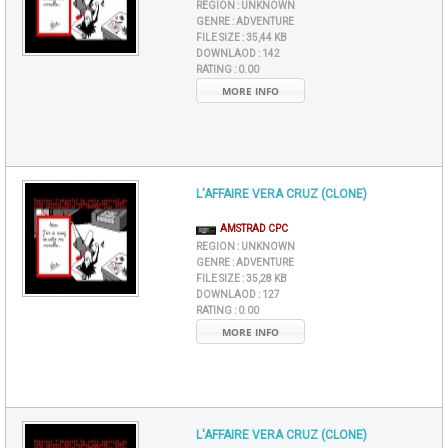
REGION :
UNKNOWN
GENRE :
ADVENTURE
FILE SIZE :
35,44 KB
DOWNLAOD :
142
RATING :
0.00
MORE INFO
L'AFFAIRE VERA CRUZ (CLONE)
AMSTRAD CPC
REGION :
UNKNOWN
GENRE :
ADVENTURE
FILE SIZE :
35,28 KB
DOWNLAOD :
127
RATING :
0.00
MORE INFO
L'AFFAIRE VERA CRUZ (CLONE)