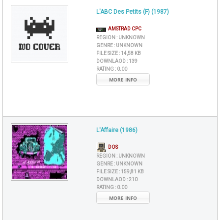
L'ABC Des Petits (F) (1987)
AMSTRAD CPC
REGION :
UNKNOWN
GENRE :
UNKNOWN
FILE SIZE :
14,58 KB
DOWNLAOD :
139
RATING :
0.00
MORE INFO
L'Affaire (1986)
DOS
REGION :
UNKNOWN
GENRE :
UNKNOWN
FILE SIZE :
159,81 KB
DOWNLAOD :
210
RATING :
0.00
MORE INFO