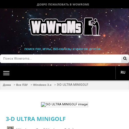
ДОБРО ПОЖАЛОВАТЬ В WOWROMS
ПОИСК ПЗУ, ИГРЫ, ISO-ОБРАЗЫ И МНОГОЕ ДРУГОЕ...
RU
Toggle
main
navigation
Дома
Все ПЗУ
Windows 3.x
>
>
>
3-D ULTRA MINIGOLF
3-D ULTRA MINIGOLF