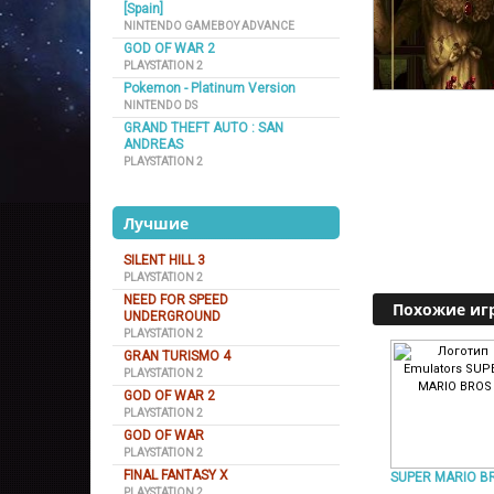
[Spain]
NINTENDO GAMEBOY ADVANCE
GOD OF WAR 2
PLAYSTATION 2
Pokemon - Platinum Version
NINTENDO DS
GRAND THEFT AUTO : SAN
ANDREAS
PLAYSTATION 2
Лучшие
SILENT HILL 3
PLAYSTATION 2
NEED FOR SPEED
Похожие иг
UNDERGROUND
PLAYSTATION 2
GRAN TURISMO 4
PLAYSTATION 2
GOD OF WAR 2
PLAYSTATION 2
GOD OF WAR
PLAYSTATION 2
FINAL FANTASY X
SUPER MARIO B
PLAYSTATION 2