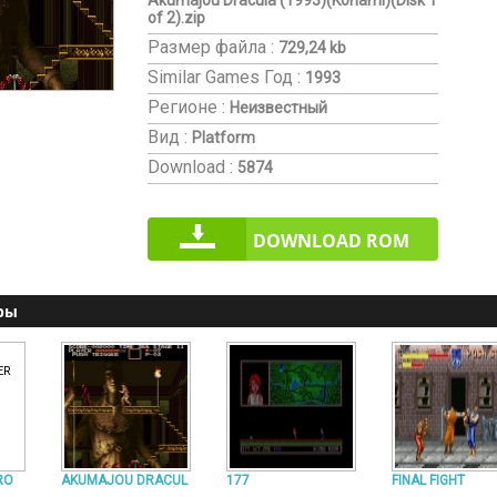
Akumajou Dracula (1993)(Konami)(Disk 1
of 2).zip
Размер файла :
729,24 kb
Similar Games
Год :
1993
Регионе :
Неизвестный
Вид :
Platform
Download :
5874
DOWNLOAD ROM
ры
RO
AKUMAJOU DRACUL
177
FINAL FIGHT