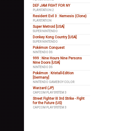
DEF JAM FIGHT FOR NY
PLAYSTATION 2
Resident Evil 3 : Nemesis (Clone)
PLAYSTATION
Super Metroid [USA]
SUPER NINTENDO
Donkey Kong Country [USA]
SUPER NINTENDO
Pokémon Conquest
NINTENDO DS
999 : Nine Hours Nine Persons
Nine Doors [USA]
NINTENDO DS
Pokémon : Kristall-Edition
[Germany]
NINTENDO GAMEBOY COLOR
Warzard (JP)
CAPCOM PLAY SYSTEM 3
Street Fighter III 3rd Strike - Fight
for the Future (US)
CAPCOM PLAY SYSTEM 3