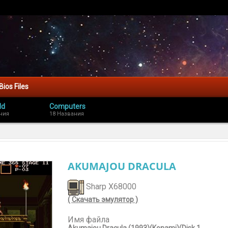
Bios Files
ld
Computers
ния
18 Названия
AKUMAJOU DRACULA
Sharp X68000
( Скачать эмулятор )
Имя файла