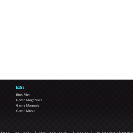
Extra
Bios Files
Game Magazines
Game Manuals
Game Music
|
|