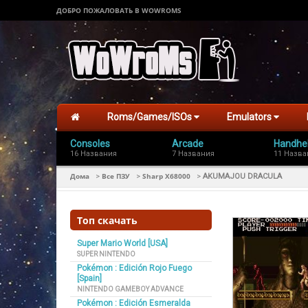
ДОБРО ПОЖАЛОВАТЬ В WOWROMS
Roms/Games/ISOs
Emulators
Consoles
Arcade
Handhe
16 Названия
7 Названия
11 Назва
Дома
Все ПЗУ
Sharp X68000
>
>
>
AKUMAJOU DRACULA
Топ скачать
Super Mario World [USA]
SUPER NINTENDO
Pokémon : Edición Rojo Fuego
[Spain]
NINTENDO GAMEBOY ADVANCE
Pokémon : Edición Esmeralda