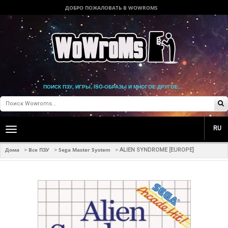
ДОБРО ПОЖАЛОВАТЬ В WOWROMS
ПОИСК ПЗУ, ИГРЫ, ISO-ОБРАЗЫ И МНОГОЕ ДРУГОЕ...
RU
Toggle
main
navigation
Дома
Все ПЗУ
Sega Master System
>
>
>
ALIEN SYNDROME [EUROPE]