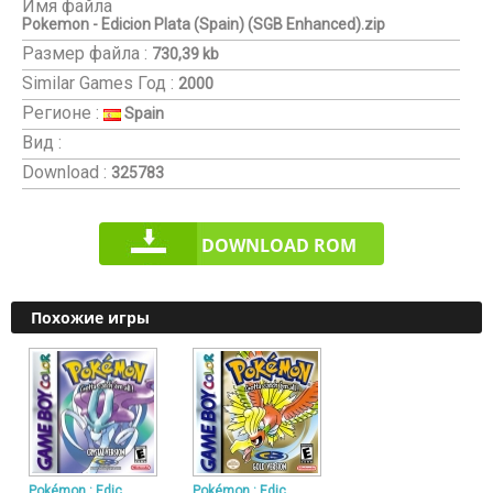
Имя файла
Pokemon - Edicion Plata (Spain) (SGB Enhanced).zip
Размер файла :
730,39 kb
Similar Games
Год :
2000
Регионе :
Spain
Вид :
Download :
325783
DOWNLOAD ROM
Похожие игры
Pokémon : Edic
Pokémon : Edic