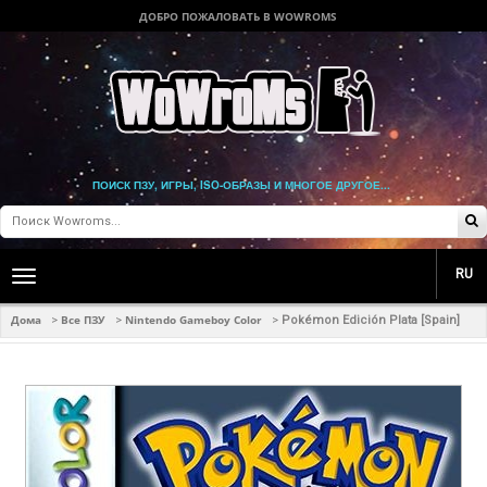
ДОБРО ПОЖАЛОВАТЬ В WOWROMS
ПОИСК ПЗУ, ИГРЫ, ISO-ОБРАЗЫ И МНОГОЕ ДРУГОЕ...
RU
Toggle
main
navigation
Дома
Все ПЗУ
Nintendo Gameboy Color
>
>
>
Pokémon Edición Plata [Spain]