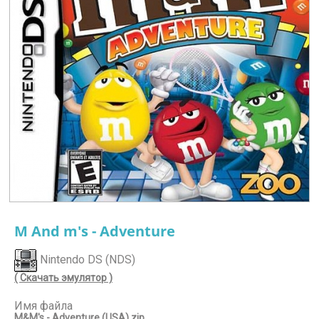
M And m's - Adventure
Nintendo DS (NDS)
( Скачать эмулятор )
Имя файла
M&M's - Adventure (USA).zip