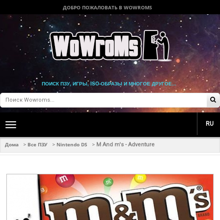
ДОБРО ПОЖАЛОВАТЬ В WOWROMS
ПОИСК ПЗУ, ИГРЫ, ISO-ОБРАЗЫ И МНОГОЕ ДРУГОЕ...
RU
Toggle
main
navigation
Дома
Все ПЗУ
Nintendo DS
>
>
>
M And m's - Adventure