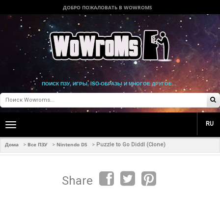
ДОБРО ПОЖАЛОВАТЬ В WOWROMS
ПОИСК ПЗУ, ИГРЫ, ISO-ОБРАЗЫ И МНОГОЕ ДРУГОЕ...
RU
Toggle
main
navigation
Дома
Все ПЗУ
Nintendo DS
>
>
>
Puzzle to Go Diddl (Clone)
Share