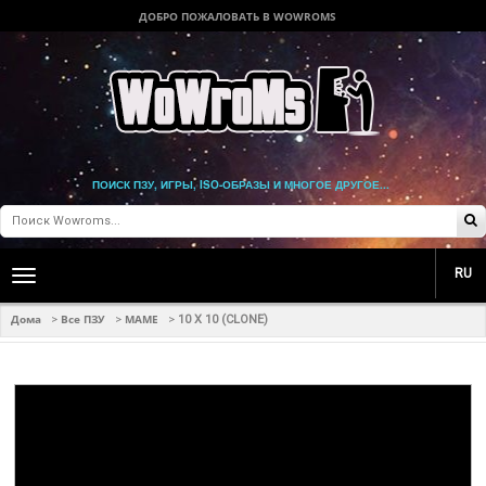
ДОБРО ПОЖАЛОВАТЬ В WOWROMS
ПОИСК ПЗУ, ИГРЫ, ISO-ОБРАЗЫ И МНОГОЕ ДРУГОЕ...
RU
Toggle
main
navigation
Дома
Все ПЗУ
MAME
>
>
>
10 X 10 (CLONE)