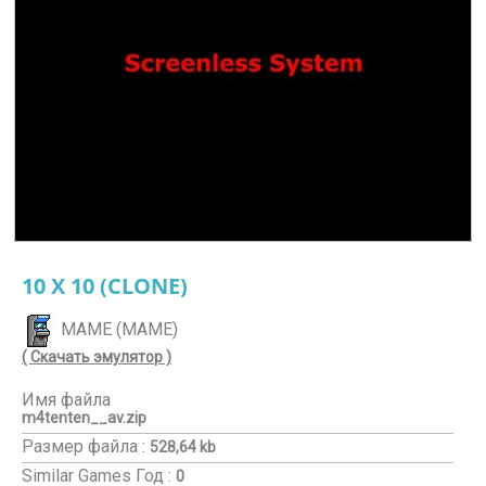
10 X 10 (CLONE)
MAME (MAME)
( Скачать эмулятор )
Имя файла
m4tenten__av.zip
Размер файла :
528,64 kb
Similar Games
Год :
0