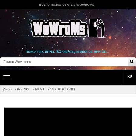
ДОБРО ПОЖАЛОВАТЬ В WOWROMS
ПОИСК ПЗУ, ИГРЫ, ISO-ОБРАЗЫ И МНОГОЕ ДРУГОЕ...
RU
Toggle
main
navigation
Дома
Все ПЗУ
MAME
>
>
>
10 X 10 (CLONE)