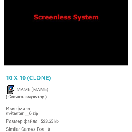
10 X 10 (CLONE)
MAME (MAME)
( Скачать эмулятор )
Имя файла
m4tenten__6.zip
Размер файла :
528,65 kb
Similar Games
Год :
0