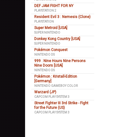
DEF JAM FIGHT FOR NY
PLAYSTATION 2
Resident Evil 3 : Nemesis (Clone)
PLAYSTATION
Super Metroid [USA]
SUPER NINTENDO
Donkey Kong Country [USA]
SUPER NINTENDO
Pokémon Conquest
NINTENDO DS
999 : Nine Hours Nine Persons
Nine Doors [USA]
NINTENDO DS
Pokémon : Kristall-Edition
[Germany]
NINTENDO GAMEBOY COLOR
Warzard (JP)
CAPCOM PLAY SYSTEM 3
Street Fighter III 3rd Strike - Fight
for the Future (US)
CAPCOM PLAY SYSTEM 3