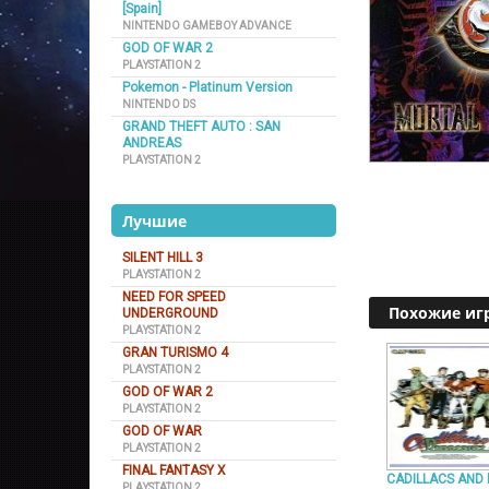
[Spain]
NINTENDO GAMEBOY ADVANCE
GOD OF WAR 2
PLAYSTATION 2
Pokemon - Platinum Version
NINTENDO DS
GRAND THEFT AUTO : SAN
ANDREAS
PLAYSTATION 2
Лучшие
SILENT HILL 3
PLAYSTATION 2
NEED FOR SPEED
Похожие иг
UNDERGROUND
PLAYSTATION 2
GRAN TURISMO 4
PLAYSTATION 2
GOD OF WAR 2
PLAYSTATION 2
GOD OF WAR
PLAYSTATION 2
FINAL FANTASY X
CADILLACS AND 
PLAYSTATION 2