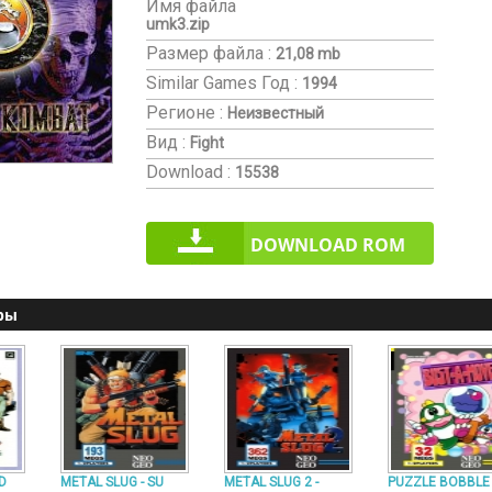
Имя файла
umk3.zip
Размер файла :
21,08 mb
Similar Games
Год :
1994
Регионе :
Неизвестный
Вид :
Fight
Download :
15538
DOWNLOAD ROM
ры
D
METAL SLUG - SU
METAL SLUG 2 -
PUZZLE BOBBLE