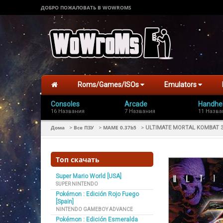
ДОБРО ПОЖАЛОВАТЬ В WOWROMS
Roms/Games/ISOs
Emulators
Consoles
Arcade
Handhe
16 Названия
7 Названия
11 Назва
Дома
Все ПЗУ
MAME 0.37b5
>
>
>
ULTIMATE MORTAL KOMBAT 
Топ скачать
Super Mario World [USA]
SUPER NINTENDO
Pokémon : Edición Rojo Fuego
[Spain]
NINTENDO GAMEBOY ADVANCE
Pokémon : Edición Esmeralda