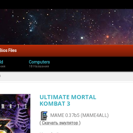
Bios Files
ld
Computers
ния
18 Названия
3
ULTIMATE MORTAL
KOMBAT 3
MAME 0.37b5 (MAME4ALL)
( Скачать эмулятор )