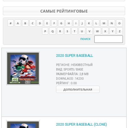
САМЫЕ РЕЙТИНГОВЫЕ
#
A
B
C
D
E
F
G
H
I
J
K
L
M
N
O
P
Q
R
S
T
U
V
W
X
Y
Z
ПОИСК
2020 SUPER BASEBALL
РЕГИОНЕ :
НЕИЗВЕСТНЫЙ
ВИД :
SPORTS / BASE
РАЗМЕР ФАЙЛА :
2,8 MB
DOWNLAOD :
14230
РЕЙТИНГ :
0.00
ДОПОЛНИТЕЛЬНАЯ
2020 SUPER BASEBALL (CLONE)