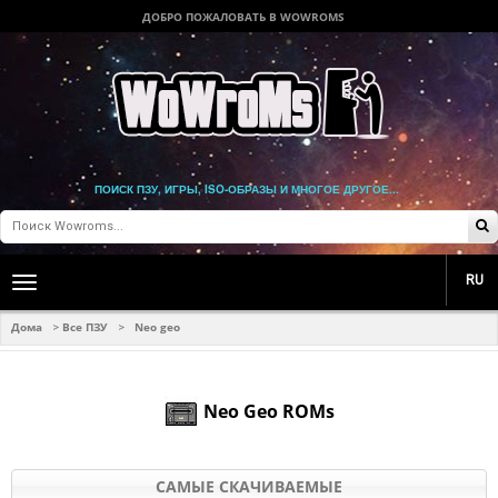
ДОБРО ПОЖАЛОВАТЬ В WOWROMS
ПОИСК ПЗУ, ИГРЫ, ISO-ОБРАЗЫ И МНОГОЕ ДРУГОЕ...
RU
Toggle
main
navigation
Дома
Все ПЗУ
Neo geo
>
>
Neo Geo ROMs
САМЫЕ СКАЧИВАЕМЫЕ