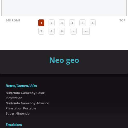
268 ROMS
TOP
1
2
3
4
5
6
7
8
9
>
>>
Neo geo
Roms/Games/ISOs
Nintendo Gameboy Color
Playstation
Nintendo Gameboy Advance
Playstation Portable
Super Nintendo
Emulators