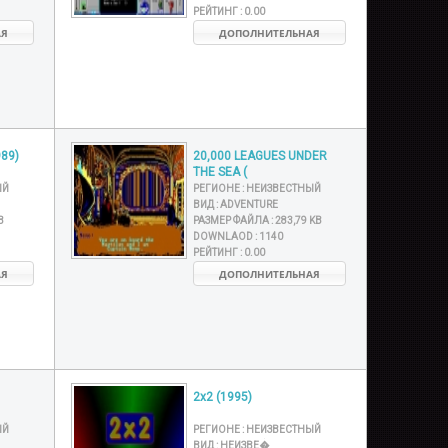
РЕЙТИНГ :
0.00
АЯ
ДОПОЛНИТЕЛЬНАЯ
989)
20,000 LEAGUES UNDER
THE SEA (
ЫЙ
РЕГИОНЕ :
НЕИЗВЕСТНЫЙ
ВИД :
ADVENTURE
B
РАЗМЕР ФАЙЛА :
283,79 KB
DOWNLAOD :
1140
РЕЙТИНГ :
0.00
АЯ
ДОПОЛНИТЕЛЬНАЯ
2x2 (1995)
ЫЙ
РЕГИОНЕ :
НЕИЗВЕСТНЫЙ
ВИД :
НЕИЗВЕ�