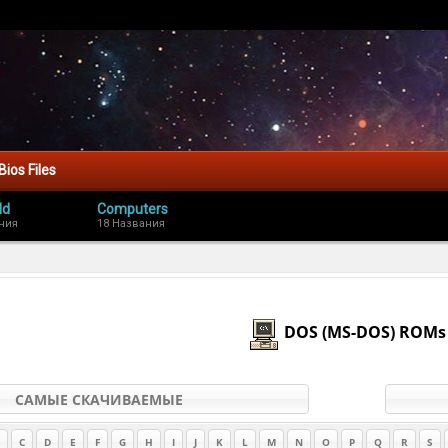
Bios Files
ld
Computers
ния
18 Названия
DOS (MS-DOS) ROMs
САМЫЕ СКАЧИВАЕМЫЕ
C
D
E
F
G
H
I
J
K
L
M
N
O
P
Q
R
S