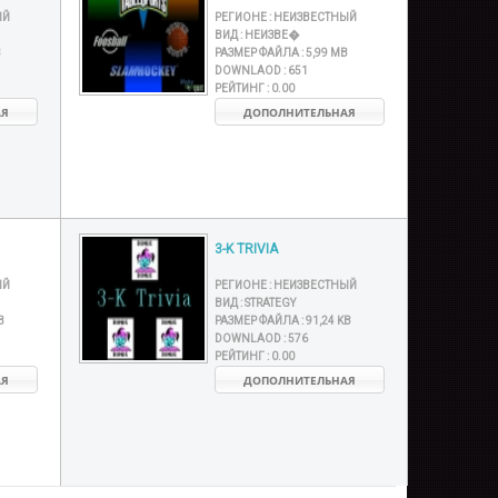
ЫЙ
РЕГИОНЕ :
НЕИЗВЕСТНЫЙ
ВИД :
НЕИЗВЕ�
B
РАЗМЕР ФАЙЛА :
5,99 MB
DOWNLAOD :
651
РЕЙТИНГ :
0.00
АЯ
ДОПОЛНИТЕЛЬНАЯ
3-K TRIVIA
ЫЙ
РЕГИОНЕ :
НЕИЗВЕСТНЫЙ
ВИД :
STRATEGY
B
РАЗМЕР ФАЙЛА :
91,24 KB
DOWNLAOD :
576
РЕЙТИНГ :
0.00
АЯ
ДОПОЛНИТЕЛЬНАЯ