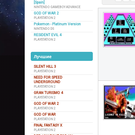
[Spain]
NINTENDO GAMEBOY ADVANCE
GOD OF WAR 2
PLAYSTATION 2
Pokemon - Platinum Version
NINTENDO DS
RESIDENT EVIL 4
PLAYSTATION 2
Лучшие
SILENT HILL 3
PLAYSTATION 2
NEED FOR SPEED
UNDERGROUND
PLAYSTATION 2
GRAN TURISMO 4
PLAYSTATION 2
GOD OF WAR 2
PLAYSTATION 2
GOD OF WAR
PLAYSTATION 2
FINAL FANTASY X
PLAYSTATION 2