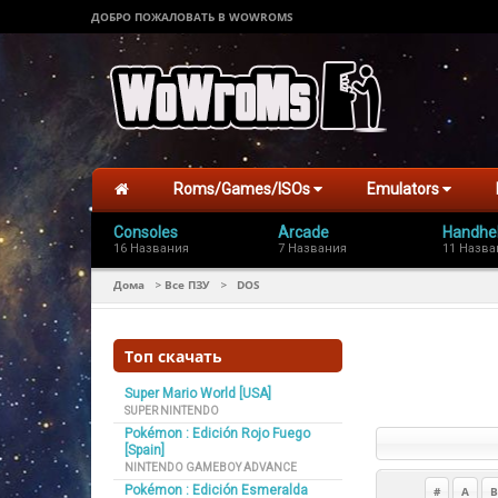
ДОБРО ПОЖАЛОВАТЬ В WOWROMS
Roms/Games/ISOs
Emulators
Consoles
Arcade
Handhe
16 Названия
7 Названия
11 Назва
Дома
Все ПЗУ
DOS
>
>
Топ скачать
Super Mario World [USA]
SUPER NINTENDO
Pokémon : Edición Rojo Fuego
[Spain]
NINTENDO GAMEBOY ADVANCE
Pokémon : Edición Esmeralda
#
A
B