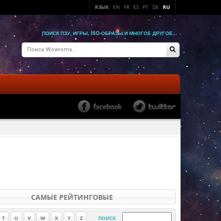
ЯЗЫК
EN
FR
ES
PT
DE
RU
ПОИСК ПЗУ, ИГРЫ, ISO-ОБРАЗЫ И МНОГОЕ ДРУГОЕ...
САМЫЕ РЕЙТИНГОВЫЕ
T
U
V
W
X
Y
Z
ПОИСК