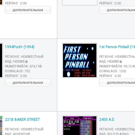
РЕЙТИНГ :
0.00
РЕЙТИНГ :
0.00
ДОПОЛНИТЕЛЬНАЯ
ДОПОЛНИТЕЛЬН
1994Pool+ (1994)
1st Person Pinball (1
РЕГИОНЕ :
НЕИЗВЕСТНЫЙ
РЕГИОНЕ :
НЕИЗВЕСТН
ВИД :
НЕИЗВЕ�
ВИД :
НЕИЗВЕ�
РАЗМЕР ФАЙЛА :
676,7 KB
РАЗМЕР ФАЙЛА :
99,12 K
DOWNLAOD :
752
DOWNLAOD :
1202
РЕЙТИНГ :
0.00
РЕЙТИНГ :
0.00
ДОПОЛНИТЕЛЬНАЯ
ДОПОЛНИТЕЛЬН
221B BAKER STREET
2400 A.D.
РЕГИОНЕ :
НЕИЗВЕСТНЫЙ
РЕГИОНЕ :
НЕИЗВЕСТН
ВИД :
ADVENTURE
ВИД :
ROLE PLAYING