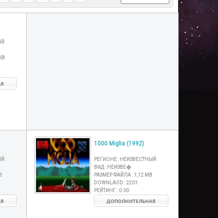
ЫЙ
KB
АЯ
1000 Miglia (1992)
ЫЙ
РЕГИОНЕ :
НЕИЗВЕСТНЫЙ
ВИД :
НЕИЗВЕ�
B
РАЗМЕР ФАЙЛА :
1,12 MB
DOWNLAOD :
2201
РЕЙТИНГ :
0.00
АЯ
ДОПОЛНИТЕЛЬНАЯ