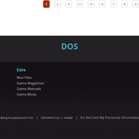
1
2
3
4
5
6
7
8
9
DOS
Extra
Bios Files
Game Magazines
Game Manuals
Game Music
|
|
нфиденциальности
Свяжитесь с нами
Do Not Sell My Personal Informatio