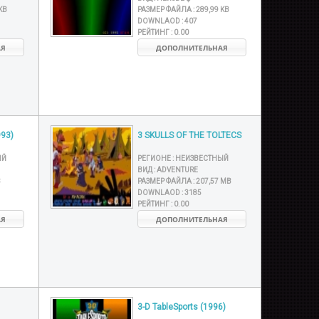
KB
РАЗМЕР ФАЙЛА :
289,99 KB
DOWNLAOD :
407
РЕЙТИНГ :
0.00
АЯ
ДОПОЛНИТЕЛЬНАЯ
993)
3 SKULLS OF THE TOLTECS
ЫЙ
РЕГИОНЕ :
НЕИЗВЕСТНЫЙ
ВИД :
ADVENTURE
B
РАЗМЕР ФАЙЛА :
207,57 MB
DOWNLAOD :
3185
РЕЙТИНГ :
0.00
АЯ
ДОПОЛНИТЕЛЬНАЯ
3-D TableSports (1996)