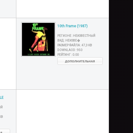
10th Frame (1987)
РЕГИОНЕ :
НЕИЗВЕСТНЫЙ
ВИД :
НЕИЗВЕ�
РАЗМЕР ФАЙЛА :
47,3 KB
DOWNLAOD :
950
РЕЙТИНГ :
0.00
ДОПОЛНИТЕЛЬНАЯ
LE
ЫЙ
KB
АЯ