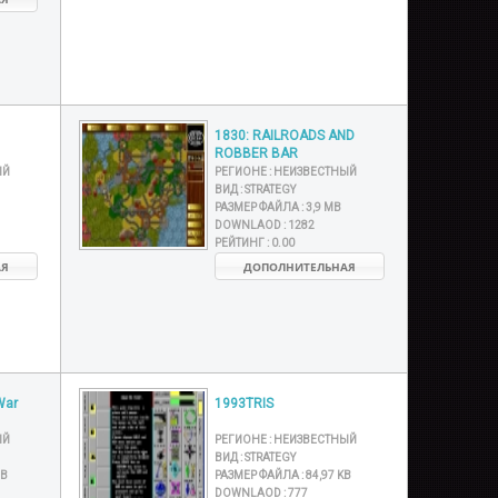
1830: RAILROADS AND
ROBBER BAR
ЫЙ
РЕГИОНЕ :
НЕИЗВЕСТНЫЙ
ВИД :
STRATEGY
РАЗМЕР ФАЙЛА :
3,9 MB
DOWNLAOD :
1282
РЕЙТИНГ :
0.00
АЯ
ДОПОЛНИТЕЛЬНАЯ
War
1993TRIS
ЫЙ
РЕГИОНЕ :
НЕИЗВЕСТНЫЙ
ВИД :
STRATEGY
MB
РАЗМЕР ФАЙЛА :
84,97 KB
DOWNLAOD :
777