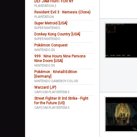
DEF JAM FIGHT FOR NY
PLAYSTATION 2
Resident Evil 3 : Nemesis (Clone)
PLAYSTATION
Super Metroid [USA]
SUPER NINTENDO
Donkey Kong Country [USA]
SUPER NINTENDO
Pokémon Conquest
NINTENDO DS
999 : Nine Hours Nine Persons
Nine Doors [USA]
NINTENDO DS
Pokémon : Kristall-Edition
[Germany]
NINTENDO GAMEBOY COLOR
Warzard (JP)
CAPCOM PLAY SYSTEM 3
Street Fighter III 3rd Strike - Fight
for the Future (US)
CAPCOM PLAY SYSTEM 3