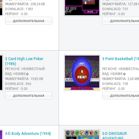
РАЗМЕР ФАЙЛА :
258,26 KB
РАЗМЕР ФАЙЛА :
127,58 
DOWNLAOD :
1183
DOWNLAOD :
701
РЕЙТИНГ :
0.00
РЕЙТИНГ :
0.00
ДОПОЛНИТЕЛЬНАЯ
ДОПОЛНИТЕЛЬН
3 Card High Low Poker
3 Point Basketball (1
(1986)
РЕГИОНЕ :
НЕИЗВЕСТНЫЙ
РЕГИОНЕ :
НЕИЗВЕСТН
ВИД :
НЕИЗВЕ�
ВИД :
НЕИЗВЕ�
РАЗМЕР ФАЙЛА :
19,82 KB
РАЗМЕР ФАЙЛА :
2,65 M
DOWNLAOD :
346
DOWNLAOD :
709
РЕЙТИНГ :
0.00
РЕЙТИНГ :
0.00
ДОПОЛНИТЕЛЬНАЯ
ДОПОЛНИТЕЛЬН
3-D Body Adventure (1994)
3-D DINOSAUR
ADVENTURE