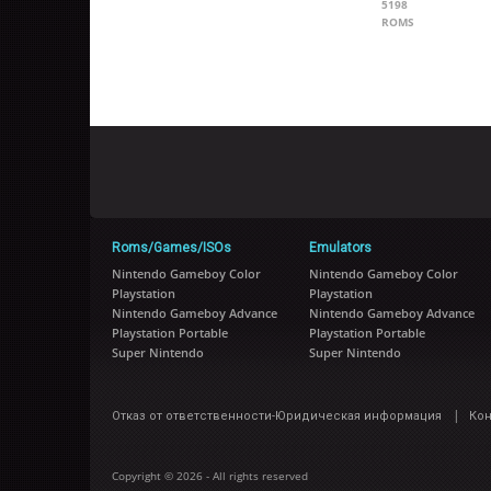
5198
ROMS
Roms/Games/ISOs
Emulators
Nintendo Gameboy Color
Nintendo Gameboy Color
Playstation
Playstation
Nintendo Gameboy Advance
Nintendo Gameboy Advance
Playstation Portable
Playstation Portable
Super Nintendo
Super Nintendo
|
Отказ от ответственности-Юридическая информация
Ко
Copyright © 2026 - All rights reserved