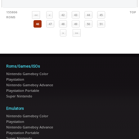
155806
TOP
<<
<
42
43
44
45
ROMS
46
47
48
49
50
51
>
>>
Roms/Games/ISOs
Nintendo Gameboy Color
Playstation
Nintendo Gameboy Advance
Playstation Portable
Super Nintendo
Emulators
Nintendo Gameboy Color
Playstation
Nintendo Gameboy Advance
Playstation Portable
Super Nintendo