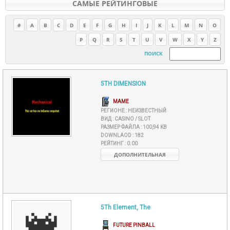
САМЫЕ РЕЙТИНГОВЫЕ
#
A
B
C
D
E
F
G
H
I
J
K
L
M
N
O
P
Q
R
S
T
U
V
W
X
Y
Z
ПОИСК
5TH DIMENSION
MAME
РЕГИОНЕ :
НЕИЗВЕСТНЫЙ
ВИД :
CASINO / SLOT
РАЗМЕР ФАЙЛА :
100,94 KB
DOWNLAOD :
182
РЕЙТИНГ :
0.00
ДОПОЛНИТЕЛЬНАЯ
5Th Element, The
FUTURE PINBALL