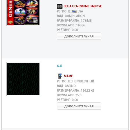
SEGA GENESIS/MEGADRIVE
РЕГИОНЕ :
USA
ВИД :
COMPILATION
РАЗМЕР ФАЙЛА :
1,76 MB
DOWNLAOD :
16364
РЕЙТИНГ :
0.00
ДОПОЛНИТЕЛЬНАЯ
6-X
MAME
РЕГИОНЕ :
НЕИЗВЕСТНЫЙ
ВИД :
CASINO
РАЗМЕР ФАЙЛА :
166,22 KB
DOWNLAOD :
220
РЕЙТИНГ :
0.00
ДОПОЛНИТЕЛЬНАЯ