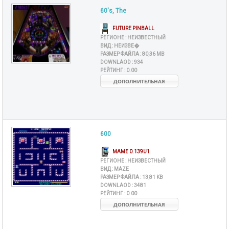
60's, The
FUTURE PINBALL
РЕГИОНЕ :
НЕИЗВЕСТНЫЙ
ВИД :
НЕИЗВЕ�
РАЗМЕР ФАЙЛА :
80,36 MB
DOWNLAOD :
934
РЕЙТИНГ :
0.00
ДОПОЛНИТЕЛЬНАЯ
600
MAME 0.139U1
РЕГИОНЕ :
НЕИЗВЕСТНЫЙ
ВИД :
MAZE
РАЗМЕР ФАЙЛА :
13,81 KB
DOWNLAOD :
3481
РЕЙТИНГ :
0.00
ДОПОЛНИТЕЛЬНАЯ