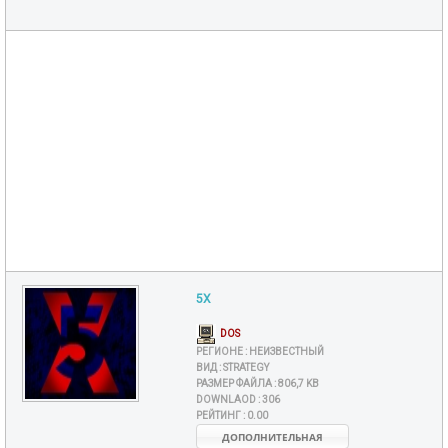
5X
DOS
РЕГИОНЕ :
НЕИЗВЕСТНЫЙ
ВИД :
STRATEGY
РАЗМЕР ФАЙЛА :
806,7 KB
DOWNLAOD :
306
РЕЙТИНГ :
0.00
ДОПОЛНИТЕЛЬНАЯ