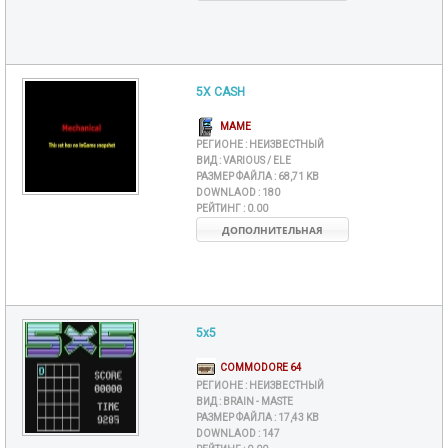
5X CASH
MAME
РЕГИОНЕ :
НЕИЗВЕСТНЫЙ
ВИД :
VARIOUS / ELE
РАЗМЕР ФАЙЛА :
68,71 KB
DOWNLAOD :
180
РЕЙТИНГ :
0.00
ДОПОЛНИТЕЛЬНАЯ
5x5
COMMODORE 64
РЕГИОНЕ :
НЕИЗВЕСТНЫЙ
ВИД :
BRAIN - MASTE
РАЗМЕР ФАЙЛА :
17,43 KB
DOWNLAOD :
147