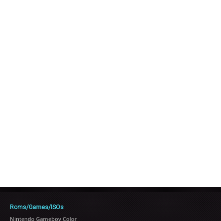
Roms/Games/ISOs
Nintendo Gameboy Color