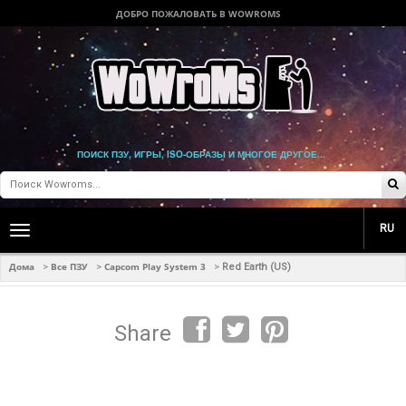
ДОБРО ПОЖАЛОВАТЬ В WOWROMS
ПОИСК ПЗУ, ИГРЫ, ISO-ОБРАЗЫ И МНОГОЕ ДРУГОЕ...
RU
Toggle
main
navigation
Дома
Все ПЗУ
Capcom Play System 3
>
>
>
Red Earth (US)
Share