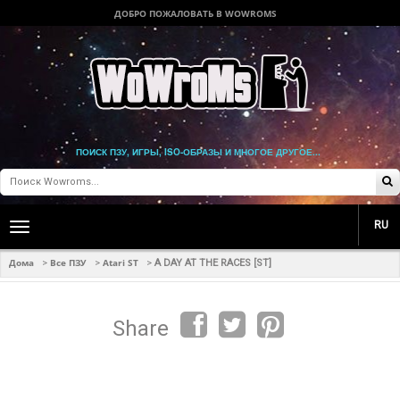
ДОБРО ПОЖАЛОВАТЬ В WOWROMS
ПОИСК ПЗУ, ИГРЫ, ISO-ОБРАЗЫ И МНОГОЕ ДРУГОЕ...
RU
Toggle
main
navigation
Дома
Все ПЗУ
Atari ST
>
>
>
A DAY AT THE RACES [ST]
Share