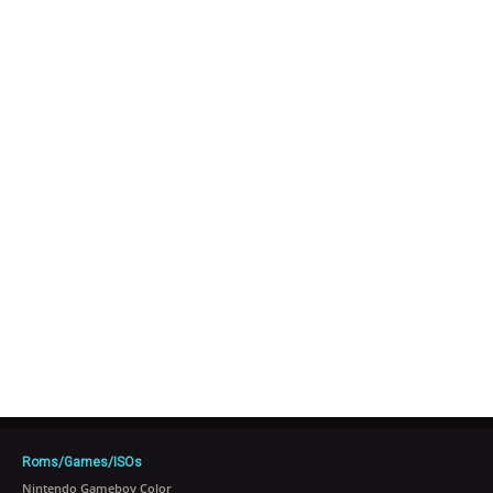
Roms/Games/ISOs
Nintendo Gameboy Color