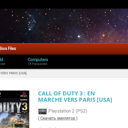
Bios Files
ld
Computers
ния
18 Названия
VERS PARIS [USA]
CALL OF DUTY 3 : EN
MARCHE VERS PARIS [USA]
Playstation 2 (PS2)
( Скачать эмулятор )