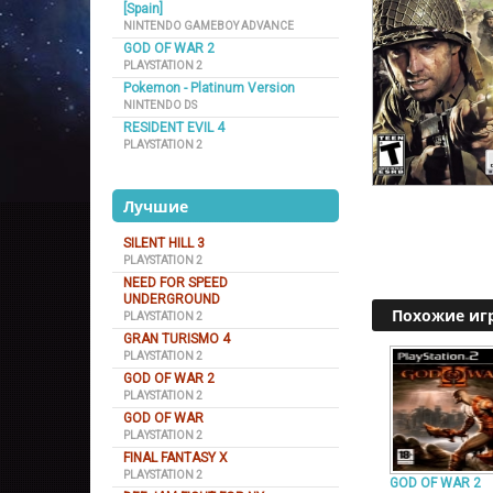
[Spain]
NINTENDO GAMEBOY ADVANCE
GOD OF WAR 2
PLAYSTATION 2
Pokemon - Platinum Version
NINTENDO DS
RESIDENT EVIL 4
PLAYSTATION 2
Лучшие
SILENT HILL 3
PLAYSTATION 2
NEED FOR SPEED
UNDERGROUND
Похожие иг
PLAYSTATION 2
GRAN TURISMO 4
PLAYSTATION 2
GOD OF WAR 2
PLAYSTATION 2
GOD OF WAR
PLAYSTATION 2
FINAL FANTASY X
PLAYSTATION 2
GOD OF WAR 2