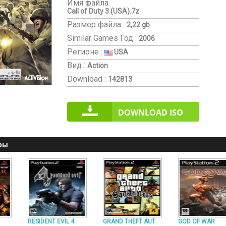
Имя файла
Call of Duty 3 (USA).7z
Размер файла :
2,22 gb
Similar Games
Год :
2006
Регионе :
USA
Вид :
Action
Download :
142813
DOWNLOAD ISO
ры
RESIDENT EVIL 4
GRAND THEFT AUT
GOD OF WAR