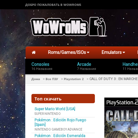
ДОБРО ПОЖАЛОВАТЬ В WOWROMS
Roms/Games/ISOs
Emulators
Consoles
Arcade
Handhe
16 Названия
7 Названия
11 Назва
Дома
Все ПЗУ
Playstation 2
>
>
>
CALL OF DUTY 3 : EN MARCHE 
Топ скачать
Super Mario World [USA]
SUPER NINTENDO
Pokémon : Edición Rojo Fuego
[Spain]
NINTENDO GAMEBOY ADVANCE
Pokémon : Edición Esmeralda