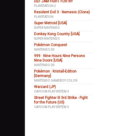
DEF JAM FIGHT FOR NY
PLAYSTATION 2
Resident Evil 3 : Nemesis (Clone)
PLAYSTATION
Super Metroid [USA]
SUPER NINTENDO
Donkey Kong Country [USA]
SUPER NINTENDO
Pokémon Conquest
NINTENDO DS
999 : Nine Hours Nine Persons
Nine Doors [USA]
NINTENDO DS
Pokémon : Kristall-Edition
[Germany]
NINTENDO GAMEBOY COLOR
Warzard (JP)
CAPCOM PLAY SYSTEM 3
Street Fighter III 3rd Strike - Fight
for the Future (US)
CAPCOM PLAY SYSTEM 3