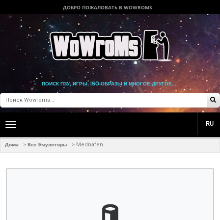
ДОБРО ПОЖАЛОВАТЬ В WOWROMS
ПОИСК ПЗУ, ИГРЫ, ISO-ОБРАЗЫ И МНОГОЕ ДРУГОЕ...
RU
Toggle
main
navigation
Дома
Все Эмуляторы
>
>
Mednafen