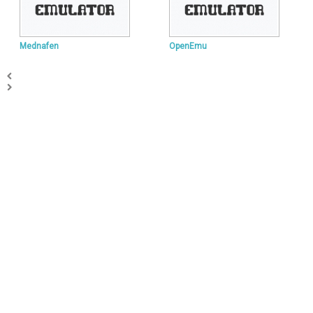
Mednafen
OpenEmu