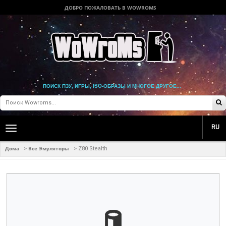
ДОБРО ПОЖАЛОВАТЬ В WOWROMS
ПОИСК ПЗУ, ИГРЫ, ISO-ОБРАЗЫ И МНОГОЕ ДРУГОЕ...
RU
Toggle
main
navigation
Дома
Все Эмуляторы
>
>
Z80 Stealth