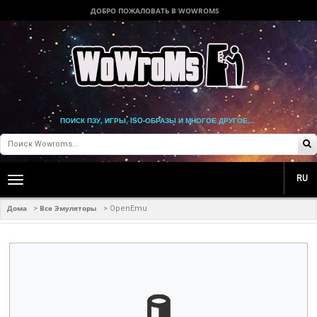
ДОБРО ПОЖАЛОВАТЬ В WOWROMS
ПОИСК ПЗУ, ИГРЫ, ISO-ОБРАЗЫ И МНОГОЕ ДРУГОЕ...
RU
Toggle
main
navigation
Дома
Все Эмуляторы
>
>
OpenEmu