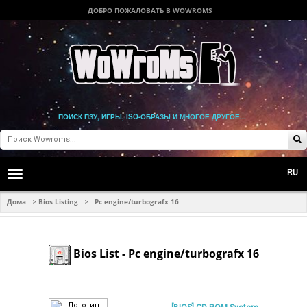
ДОБРО ПОЖАЛОВАТЬ В WOWROMS
ПОИСК ПЗУ, ИГРЫ, ISO-ОБРАЗЫ И МНОГОЕ ДРУГОЕ...
RU
Toggle
main
navigation
Дома
Bios Listing
Pc engine/turbografx 16
>
>
Bios List - Pc engine/turbografx 16