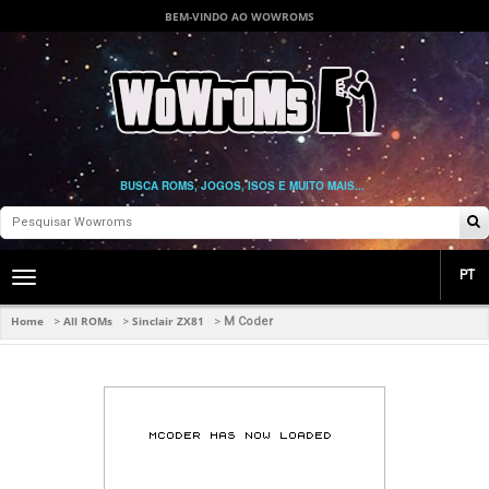
BEM-VINDO AO WOWROMS
BUSCA ROMS, JOGOS, ISOS E MUITO MAIS...
PT
Toggle
main
navigation
Home
All ROMs
Sinclair ZX81
>
>
>
M Coder