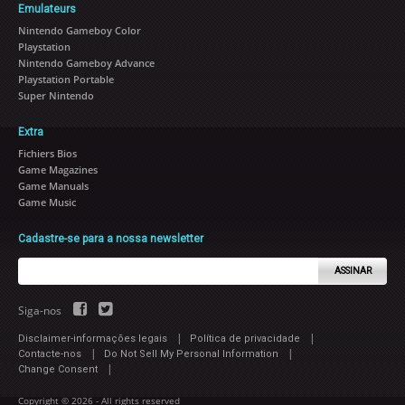
Emulateurs
Nintendo Gameboy Color
Playstation
Nintendo Gameboy Advance
Playstation Portable
Super Nintendo
Extra
Fichiers Bios
Game Magazines
Game Manuals
Game Music
Cadastre-se para a nossa newsletter
ASSINAR
Siga-nos
|
|
Disclaimer-informações legais
Política de privacidade
|
|
Contacte-nos
Do Not Sell My Personal Information
|
Change Consent
Copyright © 2026 - All rights reserved