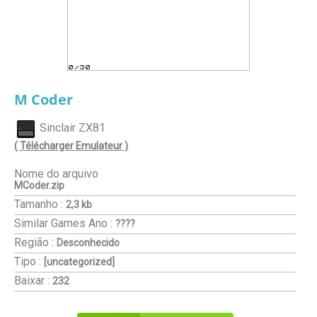
M Coder
Sinclair ZX81
( Télécharger Emulateur )
Nome do arquivo
MCoder.zip
Tamanho :
2,3 kb
Similar Games
Ano :
????
Região :
Desconhecido
Tipo :
[uncategorized]
Baixar :
232