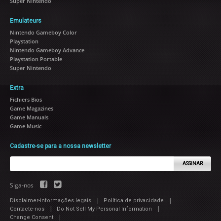
Super Nintendo
Emulateurs
Nintendo Gameboy Color
Playstation
Nintendo Gameboy Advance
Playstation Portable
Super Nintendo
Extra
Fichiers Bios
Game Magazines
Game Manuals
Game Music
Cadastre-se para a nossa newsletter
ASSINAR
Siga-nos
|
|
Disclaimer-informações legais
Política de privacidade
|
|
Contacte-nos
Do Not Sell My Personal Information
|
Change Consent