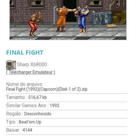
FINAL FIGHT
Sharp X68000
( Télécharger Emulateur )
Nome do arquivo
Final Fight (1992)(Capcom)(Disk 1 of 2).zip
Tamanho :
516,67 kb
Similar Games
Ano :
1992
Região :
Desconhecido
Tipo :
Beat'em Up
Baixar :
4144