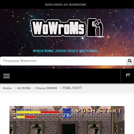
BEM-VINDO AO WOWROMS
BUSCA ROMS, JOGOS, ISOS E MUITO MAIS...
PT
Toggle
main
navigation
Home
All ROMs
Sharp X68000
>
>
>
FINAL FIGHT