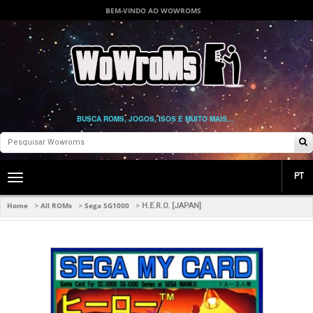
BEM-VINDO AO WOWROMS
BUSCA ROMS, JOGOS, ISOS E MUITO MAIS...
PT
Toggle
main
navigation
Home
All ROMs
Sega SG1000
>
>
>
H.E.R.O. [JAPAN]