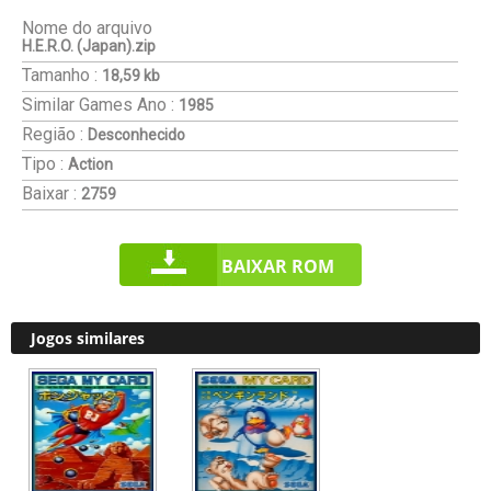
Nome do arquivo
H.E.R.O. (Japan).zip
Tamanho :
18,59 kb
Similar Games
Ano :
1985
Região :
Desconhecido
Tipo :
Action
Baixar :
2759
BAIXAR ROM
Jogos similares