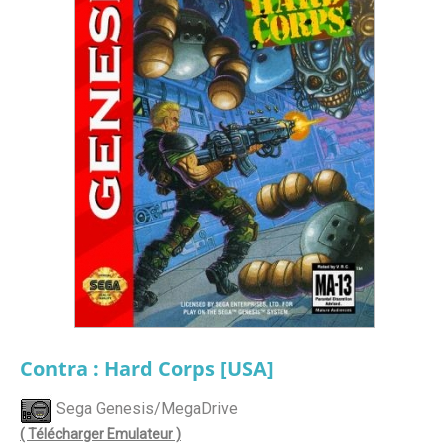
Contra : Hard Corps [USA]
Sega Genesis/MegaDrive
( Télécharger Emulateur )