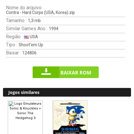
Nome do arquivo
Contra - Hard Corps (USA, Korea).zip
Tamanho :
1,3 mb
Similar Games
Ano :
1994
Região :
USA
Tipo :
Shoot'em Up
Baixar :
124806
BAIXAR ROM
Jogos similares