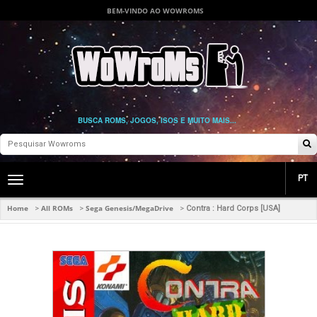
BEM-VINDO AO WOWROMS
BUSCA ROMS, JOGOS, ISOS E MUITO MAIS...
PT
Toggle
main
navigation
Home
All ROMs
Sega Genesis/MegaDrive
>
>
>
Contra : Hard Corps [USA]